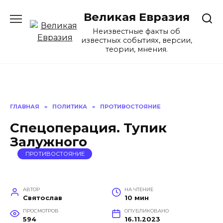
Перейти
Великая Евразия
к
содержанию
Неизвестные факты об
известных событиях, версии,
теории, мнения.
ГЛАВНАЯ
»
ПОЛИТИКА
»
ПРОТИВОСТОЯНИЕ
Спецоперация. Тупик
Залужного
ПРОТИВОСТОЯНИЕ
АВТОР
НА ЧТЕНИЕ
Святослав
10 мин
ПРОСМОТРОВ
ОПУБЛИКОВАНО
594
16.11.2023