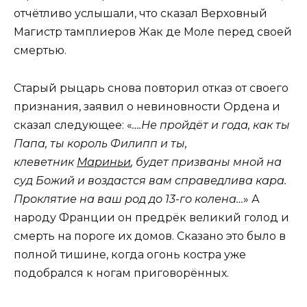
отчётливо услышали, что сказал Верховный
Магистр тамплиеров Жак де Моле перед своей
смертью.
Старый рыцарь снова повторил отказ от своего
признания, заявил о невиновности Ордена и
сказал следующее: «
….Не пройдёт и года, как ты
Папа, ты король Филипп и ты,
клеветник
Мариньи
, будет призваны мной на
суд Божий и воздастся вам справедлива кара.
Проклятие на ваш род до 13-го колена…
» А
народу Франции он предрёк великий голод и
смерть на пороге их домов. Сказано это было в
полной тишине, когда огонь костра уже
подобрался к ногам приговорённых.