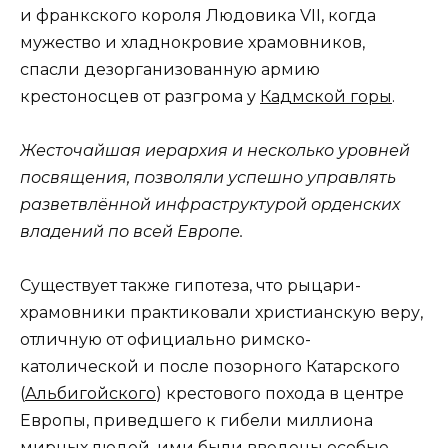
и франкского короля Людовика VII, когда
мужество и хладнокровие храмовников,
спасли дезорганизованную армию
крестоносцев от разгрома у
Кадмской горы
.
Жесточайшая иерархия и несколько уровней
посвящения, позволяли успешно управлять
разветвлённой инфраструктурой орденских
владений по всей Европе.
Существует также гипотеза, что рыцари-
храмовники практиковали христианскую веру,
отличную от официально римско-
католической и после позорного Катарского
(
Альбигойского
) крестового похода в центре
Европы, приведшего к гибели миллиона
мирных людей, ими были введены особые