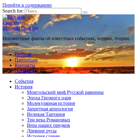
Перейти к содержанию
Search for:
Великая Евразия
Неизвестные факты об известных событиях, версии, теории,
мнения.
Главная
Партнёрам
Контакты
О проекте
События
История
Монгольский миф Русской равнины
Эпоха Грозного царя
Молекулярная история
Запретная археология
Великая Тартария
Три века Романовых
Вера наших предков
Древние русы
История славян