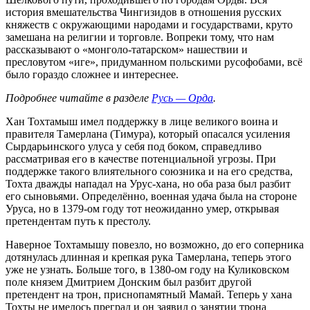
история вмешательства Чингизидов в отношения русских
княжеств с окружающими народами и государствами, круто
замешана на религии и торговле. Вопреки тому, что нам
рассказывают о «монголо-татарском» нашествии и
пресловутом «иге», придуманном польскими русофобами, всё
было гораздо сложнее и интереснее.
Подробнее читайте в разделе
Русь — Орда
.
Хан Тохтамыш имел поддержку в лице великого воина и
правителя Тамерлана (Тимура), который опасался усиления
Сырдарьинского улуса у себя под боком, справедливо
рассматривая его в качестве потенциальной угрозы. При
поддержке такого влиятельного союзника и на его средства,
Тохта дважды нападал на Урус-хана, но оба раза был разбит
его сыновьями. Определённо, военная удача была на стороне
Уруса, но в 1379-ом году тот неожиданно умер, открывая
претендентам путь к престолу.
Наверное Тохтамышу повезло, но возможно, до его соперника
дотянулась длинная и крепкая рука Тамерлана, теперь этого
уже не узнать. Больше того, в 1380-ом году на Куликовском
поле князем Дмитрием Донским был разбит другой
претендент на трон, приснопамятный Мамай. Теперь у хана
Тохты не имелось преград и он заявил о занятии трона