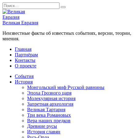
Перейти
Search
к
for:
содержанию
Великая Евразия
Неизвестные факты об известных событиях, версии, теории,
мнения.
Главная
Партнёрам
Контакты
О проекте
События
История
Монгольский миф Русской равнины
Эпоха Грозного царя
Молекулярная история
Запретная археология
Великая Тартария
Три века Романовых
Вера наших предков
Древние русы
История славян
Русь-Орда