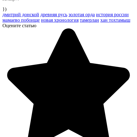
})
дмитрий донской
древняя русь
золотая орда
история россии
мамаево побоище
новая хронология
тамерлан
хан тохтамыш
Оцените статью