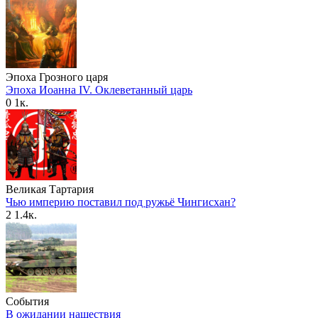
Эпоха Грозного царя
Эпоха Иоанна IV. Оклеветанный царь
0
1к.
Великая Тартария
Чью империю поставил под ружьё Чингисхан?
2
1.4к.
События
В ожидании нашествия