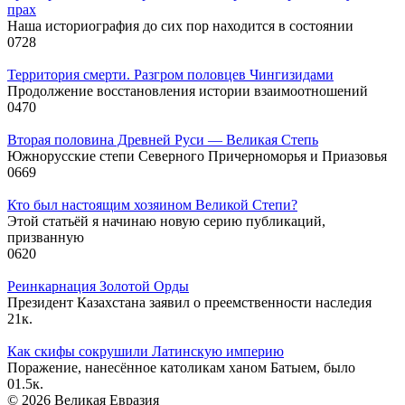
прах
Наша историография до сих пор находится в состоянии
0
728
Территория смерти. Разгром половцев Чингизидами
Продолжение восстановления истории взаимоотношений
0
470
Вторая половина Древней Руси — Великая Степь
Южнорусские степи Северного Причерноморья и Приазовья
0
669
Кто был настоящим хозяином Великой Степи?
Этой статьёй я начинаю новую серию публикаций,
призванную
0
620
Реинкарнация Золотой Орды
Президент Казахстана заявил о преемственности наследия
2
1к.
Как скифы сокрушили Латинскую империю
Поражение, нанесённое католикам ханом Батыем, было
0
1.5к.
© 2026 Великая Евразия