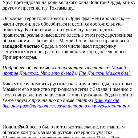
Урус претендовал на роль великого хана Золотой Орды, впику
другому претенденту Тохтамышу.
Огромная территория Золотой Орды фрагментировалась, её
части стремились обособиться и вести самостоятельную
политику. В этой связи стоит упомянуть ещё одного
правителя, реально имевшего власть в этом государственном
образовании — беклярбек Мамай. Он владел и правил всей
западной частью
Орды, в том числе имел поддержку
генуэзских купцов, располагавшихся в городах северного
Причерноморья.
Подробнее об этом можно прочитать в статьях:
Мамай
против Донского. Что это было?
и
Где Донской Мамая бил?
Как тут не вспомнить русские сказания и легенды, в которых
Мамай и его воинство приходило всегда с Запада и именно с
этого направления на русские земли приходила беда и война.
Рекомендую к прочтению по теме статью
Как русские
былины разоблачают лживую историю о монголо-татарах
.
Подоплёкой всего было не только тщеславие, но главным
образом контроль за маршрутами северного участка
Шёлкового пути, проходившего по городам Орды. Вся