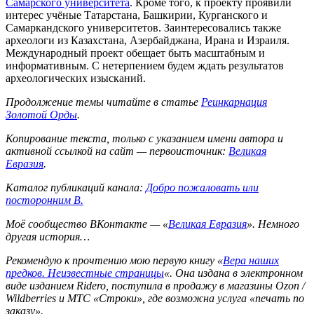
Самарского университета
. Кроме того, к проекту проявили
интерес учёные Татарстана, Башкирии, Курганского и
Самаркандского университетов. Заинтересовались также
археологи из Казахстана, Азербайджана, Ирана и Израиля.
Международный проект обещает быть масштабным и
информативным. С нетерпением будем ждать результатов
археологических изысканий.
Продолжение темы читайте в статье
Реинкарнация
Золотой Орды
.
Копирование текста, только с указанием имени автора и
активной ссылкой на сайт — первоисточник:
Великая
Евразия
.
Каталог публикаций канала:
Добро пожаловать или
посторонним В.
Моё сообщество ВКонтакте — «
Великая Евразия
». Немного
другая история…
Рекомендую к прочтению мою первую книгу «
Вера наших
предков. Неизвестные страницы
«. Она издана в электронном
виде изданием Ridero, поступила в продажу в магазины Ozon /
Wildberries и МТС «Строки», где возможна услуга «печать по
заказу».