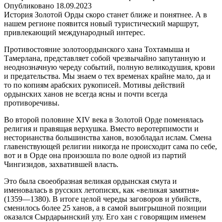
Опубликовано
18.09.2023
История Золотой Орды скоро станет ближе и понятнее. А в
нашем регионе появится новый туристический маршрут,
привлекающий международный интерес.
Противостояние золотоордынского хана Тохтамыша и
Тамерлана, представляет собой чрезвычайно запутанную и
неоднозначную череду событий, полную великодушия, крови
и предательства. Мы знаем о тех временах крайне мало, да и
то по копиям арабских рукописей. Мотивы действий
ордынских ханов не всегда ясны и почти всегда
противоречивы.
Во второй половине XIV века в Золотой Орде поменялась
религия и правящая верхушка. Вместо веротерпимости и
несторианства большинства ханов, возобладал ислам. Смена
главенствующей религии никогда не происходит сама по себе,
вот и в Орде она произошла по воле одной из партий
Чингизидов, захватившей власть.
Это была своеобразная великая ордынская смута и
именовалась в русских летописях, как «великая замятня»
(1359—1380). В итоге целой череды заговоров и убийств,
сменилось более 25 ханов, а в самой выигрышной позиции
оказался Сырдарьинский улу. Его хан с говорящим именем