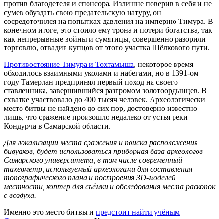
против благодетеля и спонсора. Излишне поверив в себя и не
сумев обуздать свою предательскую натуру, он
сосредоточился на попытках давления на империю Тимура. В
конечном итоге, это стоило ему трона и потери богатства, так
как непрерывные войны и сумятицы, совершенно разорили
торговлю, отвадив купцов от этого участка Шёлкового пути.
Противостояние Тимура и Тохтамыша
, некоторое время
обходилось взаимными уколами и набегами, но в 1391-ом
году Тамерлан предпринял первый поход на своего
ставленника, завершившийся разгромом золотоордынцев. В
схватке участвовало до 400 тысяч человек. Археологически
место битвы не найдено до сих пор, достоверно известно
лишь, что сражение произошло недалеко от устья реки
Кондурча в Самарской области.
Для локализации места сражения и поиска расположения
бивуаков, будет использоваться приборная база археологов
Самарского университета, в том числе современный
тахеометр, используемый археологами для составления
топографического плана и построения 3D-моделей
местности, коптер для съёмки и обследования места раскопок
с воздуха.
Именно это место битвы и
предстоит найти учёным