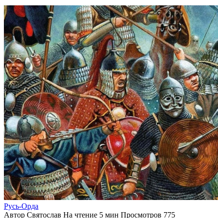
Русь-Орда
Автор
Святослав
На чтение
5 мин
Просмотров
775