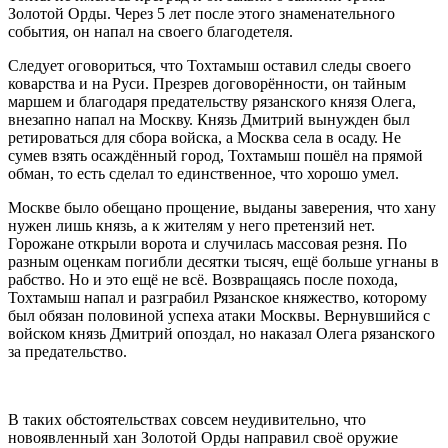
Золотой Орды. Через 5 лет после этого знаменательного
события, он напал на своего благодетеля.
Следует оговориться, что Тохтамыш оставил следы своего
коварства и на Руси. Презрев договорённости, он тайным
маршем и благодаря предательству рязанского князя Олега,
внезапно напал на Москву. Князь Дмитрий вынужден был
ретироваться для сбора войска, а Москва села в осаду. Не
сумев взять осаждённый город, Тохтамыш пошёл на прямой
обман, то есть сделал то единственное, что хорошо умел.
Москве было обещано прощение, выданы заверения, что хану
нужен лишь князь, а к жителям у него претензий нет.
Горожане открыли ворота и случилась массовая резня. По
разным оценкам погибли десятки тысяч, ещё больше угнаны в
рабство. Но и это ещё не всё. Возвращаясь после похода,
Тохтамыш напал и разграбил Рязанское княжество, которому
был обязан половиной успеха атаки Москвы. Вернувшийся с
войском князь Дмитрий опоздал, но наказал Олега рязанского
за предательство.
В таких обстоятельствах совсем неудивительно, что
новоявленный хан Золотой Орды направил своё оружие