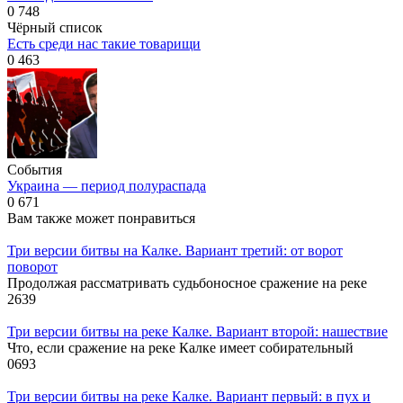
0
748
Чёрный список
Есть среди нас такие товарищи
0
463
События
Украина — период полураспада
0
671
Вам также может понравиться
Три версии битвы на Калке. Вариант третий: от ворот
поворот
Продолжая рассматривать судьбоносное сражение на реке
2
639
Три версии битвы на реке Калке. Вариант второй: нашествие
Что, если сражение на реке Калке имеет собирательный
0
693
Три версии битвы на реке Калке. Вариант первый: в пух и