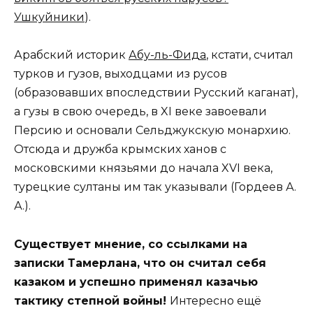
Ушкуйники
).
Арабский историк
Абу-ль-Фида
, кстати, считал
турков и гузов, выходцами из русов
(образовавших впоследствии Русский каганат),
а гузы в свою очередь, в XI веке завоевали
Персию и основали Сельджукскую монархию.
Отсюда и дружба крымских ханов с
московскими князьями до начала XVI века,
турецкие султаны им так указывали (Гордеев А.
А.).
Существует мнение, со ссылками на
записки Тамерлана, что он считал себя
казаком и успешно применял казачью
тактику степной войны!
Интересно ещё