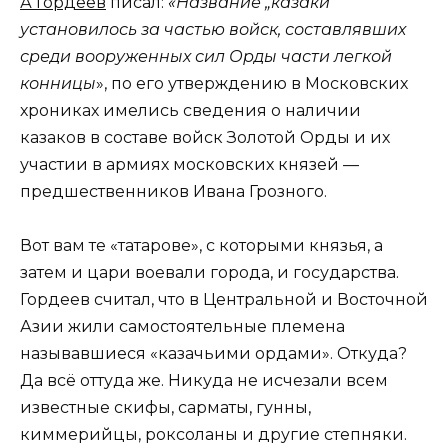
А Гордеев
писал:
«Название „казаки“
установилось за частью войск, составлявших
среди вооруженных сил Орды части легкой
конницы
», по его утверждению в Московских
хрониках имелись сведения о наличии
казаков в составе войск Золотой Орды и их
участии в армиях московских князей —
предшественников Ивана Грозного.
Вот вам те «татарове», с которыми князья, а
затем и цари воевали города, и государства.
Гордеев считал, что в Центральной и Восточной
Азии жили самостоятельные племена
называвшиеся «казачьими ордами». Откуда?
Да всё оттуда же. Никуда не исчезали всем
известные скифы, сарматы, гунны,
киммерийцы, роксоланы и другие степняки.