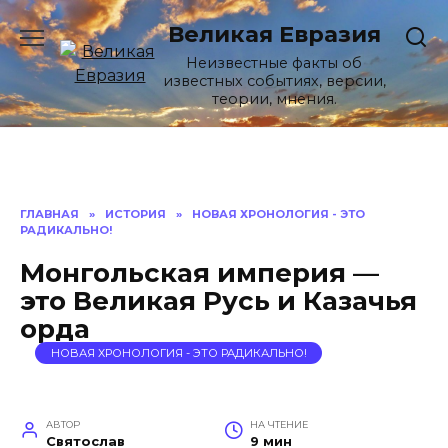
Перейти
Великая Евразия
к
содержанию
Неизвестные факты об
известных событиях, версии,
теории, мнения.
ГЛАВНАЯ
»
ИСТОРИЯ
»
НОВАЯ ХРОНОЛОГИЯ - ЭТО
РАДИКАЛЬНО!
Монгольская империя —
это Великая Русь и Казачья
орда
НОВАЯ ХРОНОЛОГИЯ - ЭТО РАДИКАЛЬНО!
АВТОР
НА ЧТЕНИЕ
Святослав
9 мин