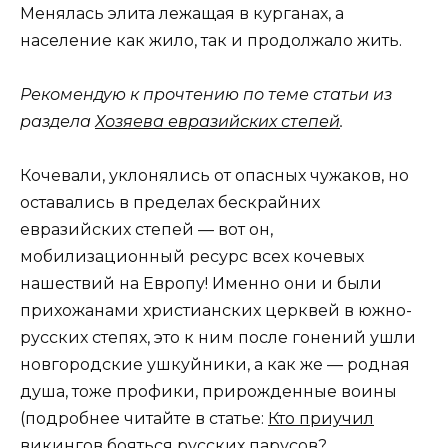
Менялась элита лежащая в курганах, а
население как жило, так и продолжало жить.
Рекомендую к прочтению по теме статьи из
раздела
Хозяева евразийских степей
.
Кочевали, уклонялись от опасных чужаков, но
оставались в пределах бескрайних
евразийских степей — вот он,
мобилизационный ресурс всех кочевых
нашествий на Европу! Именно они и были
прихожанами христианских церквей в южно-
русских степях, это к ним после гонений ушли
новгородские ушкуйники, а как же — родная
душа, тоже профики, прирожденные воины
(подробнее читайте в статье:
Кто приучил
викингов бояться русских парусов?