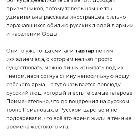
Вот куда девались те самые 10% дохода и
призывников, потому теперь нам не так
удивительны рассказы иностранцев, сильно
поражавшихся обилию русских людей в армии
и населении Орды.
Они то уже тогда считали
тартар
неким
исчадием ада, с которым нельзя просто
существовать, можно лишь изнывать под их
гнётом, неся согнув спину непосильную ношу
рабского ярма…. а тут оказывается повсюду
русский люд, который и есть те самые татарове.
Примечательно, что до воцарения на русском
троне Романовых, в Русском царстве и не
подозревали, что всё это время жили в тёмные
времена жестокого ига.