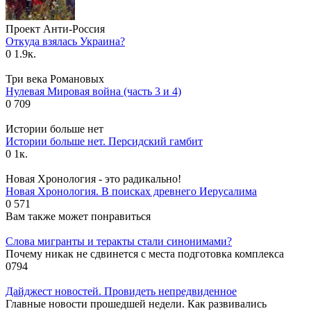
Проект Анти-Россия
Откуда взялась Украина?
0
1.9к.
Три века Романовых
Нулевая Мировая война (часть 3 и 4)
0
709
Истории больше нет
Истории больше нет. Персидский гамбит
0
1к.
Новая Хронология - это радикально!
Новая Хронология. В поисках древнего Иерусалима
0
571
Вам также может понравиться
Слова мигранты и теракты стали синонимами?
Почему никак не сдвинется с места подготовка комплекса
0
794
Дайджест новостей. Провидеть непредвиденное
Главные новости прошедшей недели. Как развивались