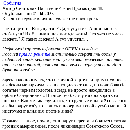
События
Автор
Святослав
На чтение
4 мин
Просмотров
483
Опубликовано
05.04.2023
Как янки теряют влияние, уважение и контроль.
Почти цитата: Кто упустил? Да, я упустил. А они нас как
стебанули! Их бы никто не смог удержать! Это я-то не умею
держать? Я таких держал! А тут упустил…
Нефтяной картель в формате ОПЕК+ вслед за
Россией
принял решение
значительно сократить добычу
нефти. И вроде решение это сугубо экономическое, но тянет
от него политикой, так что ни с чем не перепутаешь. Это
бунт на корабле.
Здесь надо понимать, что нефтяной картель и примкнувшие к
арабским монархиям развивающиеся страны, по воле божьей
богатые чёрным золотом, всегда не просто находились в
орбите Соединённых Штатов, но были у них на коротком
поводке. Как же так случилось, что ручные и на всё согласные
арабы, вдруг взбунтовались и повернули свой сугубо мирный
инструмент влияния, против янки?
И самое главное, почему они вдруг перестали бояться некогда
грозных американцев, после ликвидации Советского Союза,