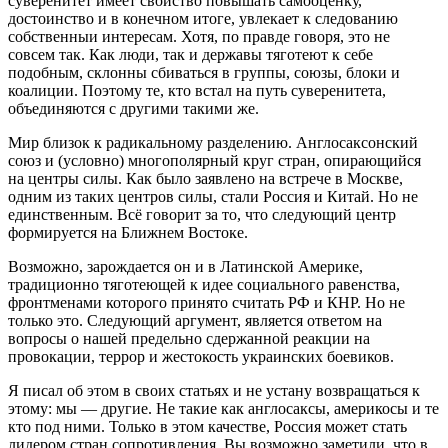
суверенитет имеет свойство повышать самооценку,
достоинство и в конечном итоге, увлекает к следованию
собственныи интересам. Хотя, по правде говоря, это не
совсем так. Как люди, так и державы тяготеют к себе
подобным, склонны сбиваться в группы, союзы, блоки и
коалиции. Поэтому те, кто встал на путь суверенитета,
объединяются с другими такими же.
Мир близок к радикальному разделению. Англосаксонский
союз и (условно) многополярный круг стран, опирающийся
на центры силы. Как было заявлено на встрече в Москве,
одним из таких центров силы, стали Россия и Китай. Но не
единственным. Всё говорит за то, что следующий центр
формируется на Ближнем Востоке.
Возможно, зарождается он и в Латинской Америке,
традиционно тяготеющей к идее социального равенства,
фронтменами которого принято считать РФ и КНР. Но не
только это. Следующий аргумент, является ответом на
вопросы о нашей предельно сдержанной реакции на
провокации, террор и жестокость украинских боевиков.
Я писал об этом в своих статьях и не устану возвращаться к
этому: мы — другие. Не такие как англосаксы, америкосы и те
кто под ними. Только в этом качестве, Россия может стать
лидером стран сопротивления. Вы возможно заметили, что в