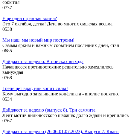
события
0
737
Ещё одна странная война?
Это 7 октября, детка! Дата во многих смыслах весьма
0
538
Мы наш, мы новый мир построим!
Самым ярким и важным событием последних дней, стал
0
685
Дайджест за неделю. В поисках выхода
Начавшееся противостояние решительно замедлилось,
вынуждая
0
768
Трепещет враг, иль копит силы?
Кому выгодно затягивание конфликта - вполне понятно.
0
534
Дайджест за неделю (выпуск 8). Три саммита
Лейт-мотив вильнюсского шабаша: долго ждали и крепились
0
767
Дайджест за неделю (26.06-01.07.2023). Выпуск 7. Квант