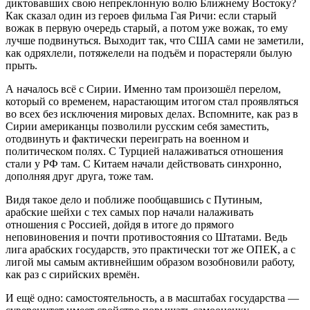
диктовавших свою непреклонную волю Ближнему Востоку?
Как сказал один из героев фильма Гая Ричи: если старый
вожак в первую очередь старый, а потом уже вожак, то ему
лучше подвинуться. Выходит так, что США сами не заметили,
как одряхлели, потяжелели на подъём и порастеряли былую
прыть.
А началось всё с Сирии. Именно там произошёл перелом,
который со временем, нарастающим итогом стал проявляться
во всех без исключения мировых делах. Вспомните, как раз в
Сирии американцы позволили русским себя заместить,
отодвинуть и фактически переиграть на военном и
политическом полях. С Турцией налаживаться отношения
стали у РФ там. С Китаем начали действовать синхронно,
дополняя друг друга, тоже там.
Видя такое дело и поближе пообщавшись с Путиным,
арабские шейхи с тех самых пор начали налаживать
отношения с Россией, дойдя в итоге до прямого
неповиновения и почти противостояния со Штатами. Ведь
лига арабских государств, это практически тот же ОПЕК, а с
лигой мы самым активнейшим образом возобновили работу,
как раз с сирийских времён.
И ещё одно: самостоятельность, а в масштабах государства —