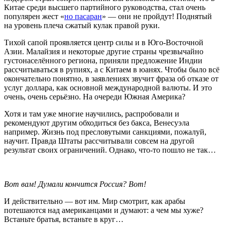
Китае среди высшего партийного руководства, стал очень
популярен жест «
но пасаран
» — они не пройдут! Поднятый
на уровень плеча сжатый кулак правой руки.
Тихой сапой проявляется центр силы и в Юго-Восточной
Азии. Малайзия и некоторые другие страны чрезвычайно
густонаселённого региона, приняли предложение Индии
рассчитываться в рупиях, а с Китаем в юанях. Чтобы было всё
окончательно понятно, в заявлениях звучит фраза об отказе от
услуг доллара, как основной международной валюты. И это
очень, очень серьёзно. На очереди Южная Америка?
Хотя и там уже многие научились, распробовали и
рекомендуют другим обходиться без бакса, Венесуэла
например. Жизнь под пресловутыми санкциями, пожалуй,
научит. Правда Штаты рассчитывали совсем на другой
результат своих ограничений. Однако, что-то пошло не так…
Вот вам! Думали кончится Россия? Вот!
И действительно — вот им. Мир смотрит, как арабы
потешаются над американцами и думают: а чем мы хуже?
Встаньте братья, встаньте в круг…