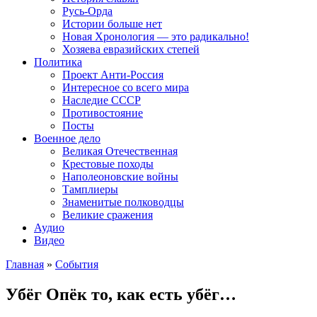
Русь-Орда
Истории больше нет
Новая Хронология — это радикально!
Хозяева евразийских степей
Политика
Проект Анти-Россия
Интересное со всего мира
Наследие СССР
Противостояние
Посты
Военное дело
Великая Отечественная
Крестовые походы
Наполеоновские войны
Тамплиеры
Знаменитые полководцы
Великие сражения
Аудио
Видео
Главная
»
События
Убёг Опёк то, как есть убёг…