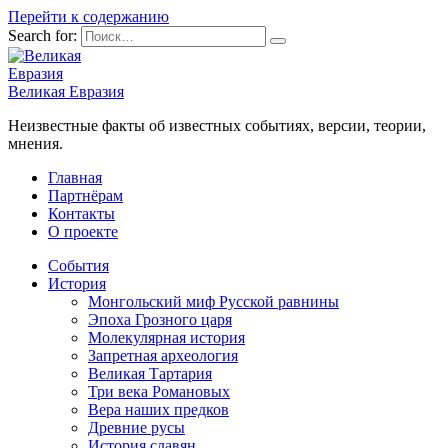
Перейти к содержанию
Search for:
Великая Евразия
Неизвестные факты об известных событиях, версии, теории,
мнения.
Главная
Партнёрам
Контакты
О проекте
События
История
Монгольский миф Русской равнины
Эпоха Грозного царя
Молекулярная история
Запретная археология
Великая Тартария
Три века Романовых
Вера наших предков
Древние русы
История славян