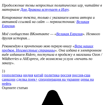
Продолжение темы непростых политических игр, читайте в
материале
Дом Дракона вступает в Игру
.
Копирование текста, только с указанием имени автора и
активной ссылкой на сайт — первоисточник:
Великая
Евразия
.
Моё сообщество ВКонтакте — «
Великая Евразия
». Немного
другая история…
Рекомендую к прочтению мою первую книгу «
Вера наших
предков. Неизвестные страницы
«. Она издана в электронном
виде изданием Ridero, поступила в продажу в магазины Ozon /
Wildberries и AliExpress, где возможна услуга «печать по
заказу»
.
})
геополитика
индия
китай
политика
россия
россия-сша
санкции
сделка поек+
спецоперация на украине
цены на
нефть
Оцените статью