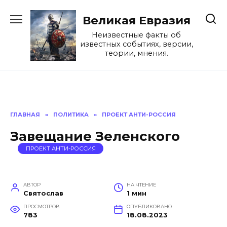
Перейти
к
Великая Евразия
содержанию
Неизвестные факты об
известных событиях, версии,
теории, мнения.
ГЛАВНАЯ
»
ПОЛИТИКА
»
ПРОЕКТ АНТИ-РОССИЯ
Завещание Зеленского
ПРОЕКТ АНТИ-РОССИЯ
АВТОР
НА ЧТЕНИЕ
Святослав
1 мин
ПРОСМОТРОВ
ОПУБЛИКОВАНО
783
18.08.2023