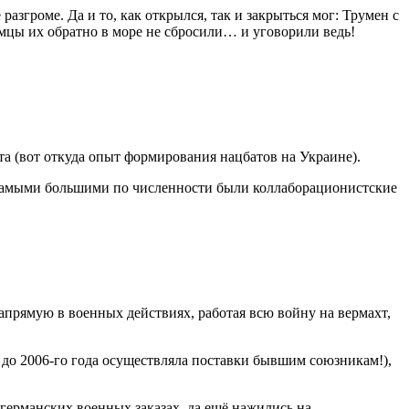
згроме. Да и то, как открылся, так и закрыться мог: Трумен с
мцы их обратно в море не сбросили… и уговорили ведь!
а (вот откуда опыт формирования нацбатов на Украине).
о самыми большими по численности были коллаборационистские
прямую в военных действиях, работая всю войну на вермахт,
до 2006-го года осуществляла поставки бывшим союзникам!),
германских военных заказах, да ещё нажились на