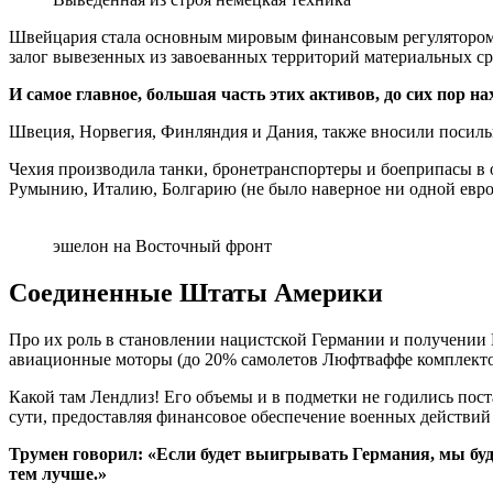
Швейцария стала основным мировым финансовым регулятором и
залог вывезенных из завоеванных территорий материальных сре
И самое главное, большая часть этих активов, до сих пор 
Швеция, Норвегия, Финляндия и Дания, также вносили посил
Чехия производила танки, бронетранспортеры и боеприпасы 
Румынию, Италию, Болгарию (не было наверное ни одной европ
эшелон на Восточный фронт
Соединенные Штаты Америки
Про их роль в становлении нацистской Германии и получении 
авиационные моторы (до 20% самолетов Люфтваффе комплектов
Какой там Лендлиз! Его объемы и в подметки не годились пос
сути, предоставляя финансовое обеспечение военных действи
Трумен говорил: «Если будет выигрывать Германия, мы буде
тем лучше.»