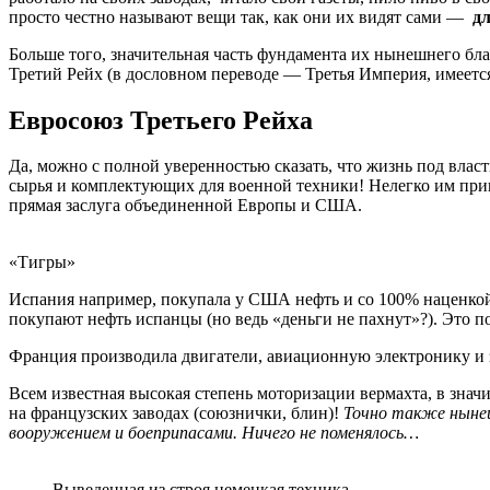
просто честно называют вещи так, как они их видят сами —
дл
Больше того, значительная часть фундамента их нынешнего бл
Третий Рейх (в дословном переводе — Третья Империя, имеет
Евросоюз
Третьего Рейха
Да, можно с полной уверенностью сказать, что жизнь под влас
сырья и комплектующих для военной техники! Нелегко им приш
прямая заслуга объединенной Европы и США.
«Тигры»
Испания например, покупала у США нефть и со 100% наценкой 
покупают нефть испанцы (но ведь «деньги не пахнут»?). Это 
Франция производила двигатели, авиационную электронику и за
Всем известная высокая степень моторизации вермахта, в знач
на французских заводах (союзнички, блин)!
Точно также нынеш
вооружением и боеприпасами. Ничего не поменялось…
Выведенная из строя немецкая техника