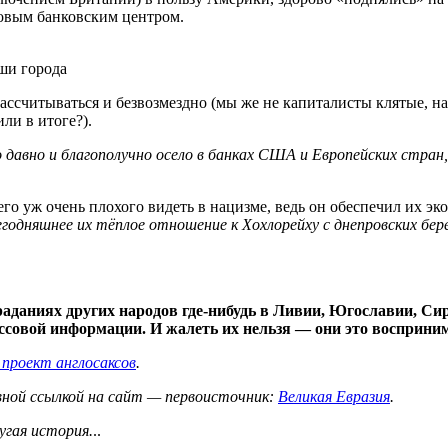
овым банковским центром.
ши города
ассчитываться и безвозмездно (мы же не капиталисты клятые, н
ли в итоге?).
 давно и благополучно осело в банках США и Европейских стран
го уж очень плохого видеть в нацизме, ведь он обеспечил их э
годняшнее их тёплое отношение к Хохлорейху с днепровских бере
аданиях других народов где-нибудь в Ливии, Югославии, Сири
ссовой информации. И жалеть их нельзя — они это восприни
проект англосаксов
.
вной ссылкой на сайт — первоисточник:
Великая Евразия
.
угая история.
..