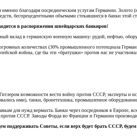
менно благодаря посредническим услугам Германии. Золото (на
дств, беспрецедентными объемами стекавшиеся в банки этой стра
находится в распоряжении швейцарских банкиров!
ьный вклад в германскую военную машину: рудой, нефтью, обо
в огромных количествах (30% промышленного потенциала Герман
ейской войны, где бы эти «братушки» против нас не участвова
Гитлером возможности вести войну против СССР, эксперты и ис
ались ими), танки, бронетехника, промышленное оборудование 
тавкам для нужд вермахта. Банки через посредников в Европе, 
й против СССР. Заводы Форда во Франции и Германии производи
м поддерживать Советы, если верх будет брать СССР, будем 