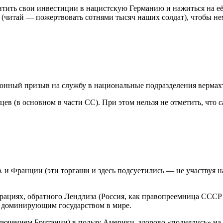
ить свои инвестиции в нацистскую Германию и нажиться на её ра
 (читай — пожертвовать сотнями тысяч наших солдат), чтобы не
онный призыв на службу в национальные подразделения вермахт
цев (в основном в части СС). При этом нельзя не отметить, чт
и Франции (эти торгаши и здесь подсуетились — не участвуя на
ациях, обратного Лендлиза (Россия, как правопреемница СССР 
и доминирующим государством в мире.
лючением Британии) в пользу Америки, здорово «поднялись» на 