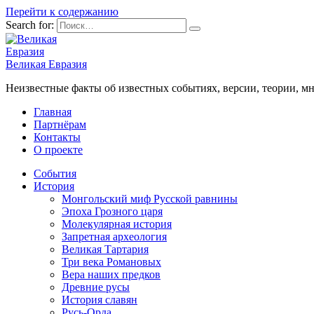
Перейти к содержанию
Search for:
Великая Евразия
Неизвестные факты об известных событиях, версии, теории, мн
Главная
Партнёрам
Контакты
О проекте
События
История
Монгольский миф Русской равнины
Эпоха Грозного царя
Молекулярная история
Запретная археология
Великая Тартария
Три века Романовых
Вера наших предков
Древние русы
История славян
Русь-Орда