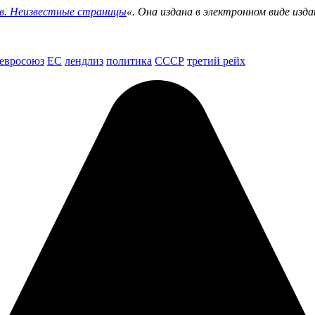
ов. Неизвестные страницы
«. Она издана в электронном виде изда
евросоюз
ЕС
лендлиз
политика
СССР
третий рейх