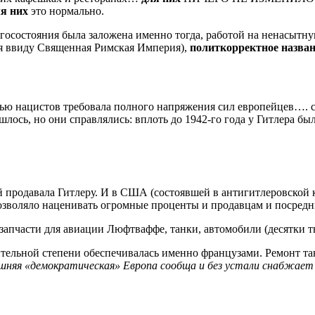
я них
это нормально.
агосостояния была заложена именно тогда, работой на ненасытн
ся ввиду Священная Римская Империя),
политкорректное назва
тью нацистов требовала полного напряжения сил европейцев…. с
лось, но они справлялись: вплоть до 1942-го года у Гитлера 
продавала Гитлеру. И в США (состоявшей в антигитлеровской ко
позволяло наценивать огромные проценты и продавцам и посредн
пчасти для авиации Люфтваффе, танки, автомобили (десятки тыс
ительной степени обеспечивалась именно французами. Ремонт та
няя «демократическая» Европа сообща и без устали снабжает