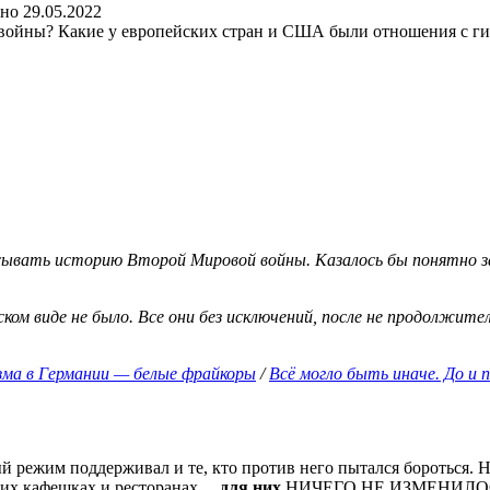
ано
29.05.2022
войны? Какие у европейских стран и США были отношения с ги
сывать историю Второй Мировой войны. Казалось бы понятно за
ском виде не было. Все они без исключений, после не продолжит
ма в Германии — белые фрайкоры
/
Всё могло быть иначе. До и
вый режим поддерживал и те, кто против него пытался бороться
своих кафешках и ресторанах…
для них
НИЧЕГО НЕ ИЗМЕНИЛОСЬ! П