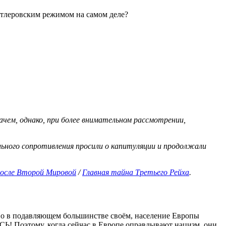
тлеровским режимом на самом деле?
чем, однако, при более внимательном рассмотрении,
ельного сопротивления просили о капитуляции и продолжали
 после Второй Мировой
/
Главная тайна Третьего Рейха
.
. Но в подавляющем большинстве своём, население Европы
оэтому, когда сейчас в Европе оправдывают нацизм, они