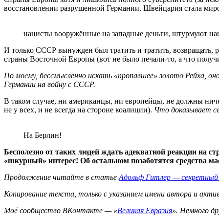
восстановлении разрушенной Германии. Швейцария стала мир
нацисты вооружённые на западные деньги, штурмуют на
И только СССР вынужден был тратить и тратить, возвращать, р
страны Восточной Европы (вот не было печали-то, а что получи
По моему, бессмысленно искать «пропавшее» золото Рейха, оно
Германии на войну с СССР.
В таком случае, ни американцы, ни европейцы, не должны ниче
не у всех, и не всегда на стороне коалиции).
Что доказывает се
На Берлин!
Бесполезно от таких людей ждать адекватной реакции на стр
«шкурный» интерес! Об остальном позаботятся средства ма
Продолжение читайте в статье
Адольф Гитлер — секретный 
Копирование текста, только с указанием имени автора и акти
Моё сообщество ВКонтакте — «
Великая Евразия
». Немного др