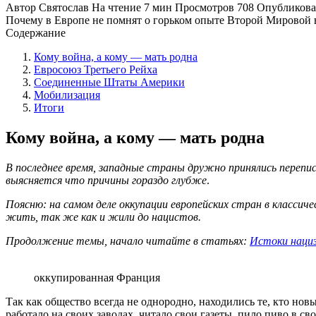
Автор
Святослав
На чтение
7 мин
Просмотров
708
Опубликов
Почему в Европе не помнят о горьком опыте Второй Мировой 
Содержание
Кому война, а кому — мать родна
Евросоюз Третьего Рейха
Соединенные Штаты Америки
Мобилизация
Итоги
Кому война, а кому — мать родна
В последнее время, западные страны дружно принялись перепи
выясняется что причины гораздо глубже
.
Поясню: на самом деле оккупации европейских стран в классиче
жить, так же как и жили до нацистов.
Продолжение темы, начало читайте в статьях:
Истоки нациз
оккупированная Франция
Так как общество всегда не однородно, находились те, кто но
работало на своих заводах, читало свои газеты, пило пиво в 