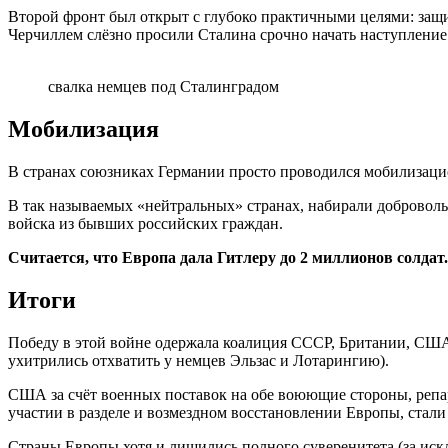
Второй фронт был открыт с глубоко практичными целями: защит
Черчиллем слёзно просили Сталина срочно начать наступление
свалка немцев под Сталинградом
Мобилизация
В странах союзниках Германии просто проводился мобилизаци
В так называемых «нейтральных» странах, набирали доброволь
войска из бывших российских граждан.
Считается, что Европа дала Гитлеру до 2 миллионов солдат.
Итоги
Победу в этой войне одержала коалиция СССР, Британии, США 
ухитрились отхватить у немцев Эльзас и Лотарингию).
США за счёт военных поставок на обе воюющие стороны, репар
участии в разделе и возмездном восстановлении Европы, стал
Страны Европы хотя и лишились полного суверенитета (за иск