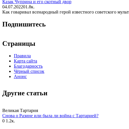
Казак Чуприна и его скотный двор
04.07.2022
0
1.8к.
Как говаривал всенародный герой известного советского мульт
Подпишитесь
Страницы
Правила
Карта сайта
Благодарность
Чёрный список
Анонс
Другие статьи
Великая Тартария
Снова о Разине или была ли война с Тартарией?
0
1.2к.