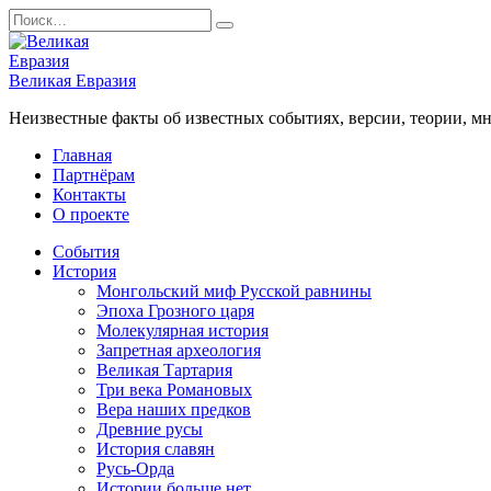
Перейти
Search
к
for:
содержанию
Великая Евразия
Неизвестные факты об известных событиях, версии, теории, мн
Главная
Партнёрам
Контакты
О проекте
События
История
Монгольский миф Русской равнины
Эпоха Грозного царя
Молекулярная история
Запретная археология
Великая Тартария
Три века Романовых
Вера наших предков
Древние русы
История славян
Русь-Орда
Истории больше нет