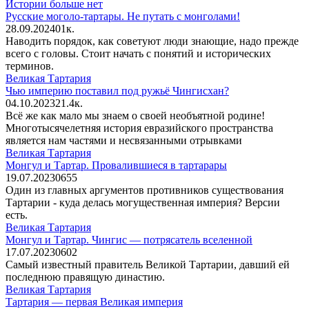
Истории больше нет
Русские моголо-тартары. Не путать с монголами!
28.09.2024
0
1к.
Наводить порядок, как советуют люди знающие, надо прежде
всего с головы. Стоит начать с понятий и исторических
терминов.
Великая Тартария
Чью империю поставил под ружьё Чингисхан?
04.10.2023
2
1.4к.
Всё же как мало мы знаем о своей необъятной родине!
Многотысячелетняя история евразийского пространства
является нам частями и несвязанными отрывками
Великая Тартария
Монгул и Тартар. Провалившиеся в тартарары
19.07.2023
0
655
Один из главных аргументов противников существования
Тартарии - куда делась могущественная империя? Версии
есть.
Великая Тартария
Монгул и Тартар. Чингис — потрясатель вселенной
17.07.2023
0
602
Самый известный правитель Великой Тартарии, давший ей
последнюю правящую династию.
Великая Тартария
Тартария — первая Великая империя