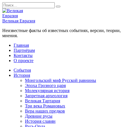
Перейти
Search
к
for:
содержанию
Великая Евразия
Неизвестные факты об известных событиях, версии, теории,
мнения.
Главная
Партнёрам
Контакты
О проекте
События
История
Монгольский миф Русской равнины
Эпоха Грозного царя
Молекулярная история
Запретная археология
Великая Тартария
Три века Романовых
Вера наших предков
Древние русы
История славян
Русь-Орда