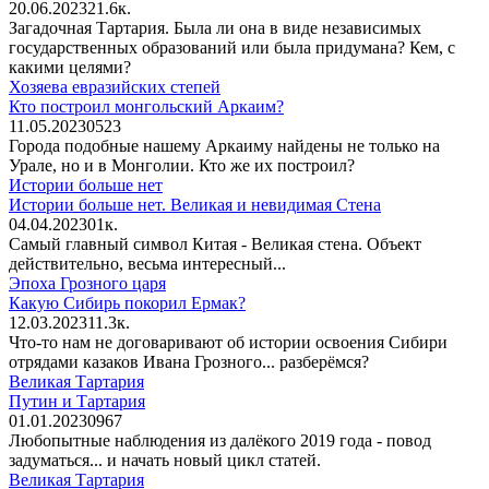
20.06.2023
2
1.6к.
Загадочная Тартария. Была ли она в виде независимых
государственных образований или была придумана? Кем, с
какими целями?
Хозяева евразийских степей
Кто построил монгольский Аркаим?
11.05.2023
0
523
Города подобные нашему Аркаиму найдены не только на
Урале, но и в Монголии. Кто же их построил?
Истории больше нет
Истории больше нет. Великая и невидимая Стена
04.04.2023
0
1к.
Самый главный символ Китая - Великая стена. Объект
действительно, весьма интересный...
Эпоха Грозного царя
Какую Сибирь покорил Ермак?
12.03.2023
1
1.3к.
Что-то нам не договаривают об истории освоения Сибири
отрядами казаков Ивана Грозного... разберёмся?
Великая Тартария
Путин и Тартария
01.01.2023
0
967
Любопытные наблюдения из далёкого 2019 года - повод
задуматься... и начать новый цикл статей.
Великая Тартария