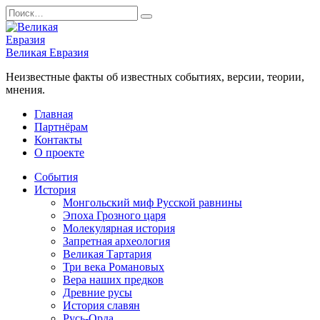
Перейти
Search
к
for:
содержанию
Великая Евразия
Неизвестные факты об известных событиях, версии, теории,
мнения.
Главная
Партнёрам
Контакты
О проекте
События
История
Монгольский миф Русской равнины
Эпоха Грозного царя
Молекулярная история
Запретная археология
Великая Тартария
Три века Романовых
Вера наших предков
Древние русы
История славян
Русь-Орда