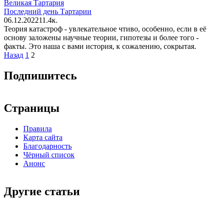
Великая Тартария
Последний день Тартарии
06.12.2022
1
1.4к.
Теория катастроф - увлекательное чтиво, особенно, если в её
основу заложены научные теории, гипотезы и более того -
факты. Это наша с вами история, к сожалению, сокрытая.
Пагинация
Назад
1
2
записей
Подпишитесь
Страницы
Правила
Карта сайта
Благодарность
Чёрный список
Анонс
Другие статьи