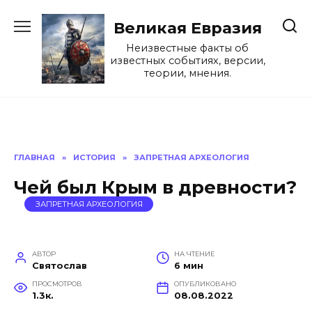
Перейти
к
Великая Евразия
содержанию
Неизвестные факты об
известных событиях, версии,
теории, мнения.
ГЛАВНАЯ
»
ИСТОРИЯ
»
ЗАПРЕТНАЯ АРХЕОЛОГИЯ
Чей был Крым в древности?
ЗАПРЕТНАЯ АРХЕОЛОГИЯ
АВТОР
НА ЧТЕНИЕ
Святослав
6 мин
ПРОСМОТРОВ
ОПУБЛИКОВАНО
1.3к.
08.08.2022