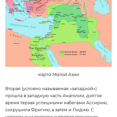
карта Малой Азии
Вторая (условно называемая «западной»)
прошла в западную часть Анатолии, долгое
время терзая успешными набегами Ассирию,
сокрушила Фригию, а затем и Лидию. С
успехом они воевали и против греческих