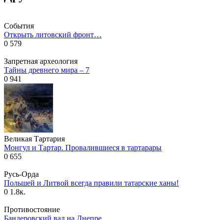
События
Открыть литовский фронт…
0
579
Запретная археология
Тайны древнего мира – 7
0
941
Великая Тартария
Монгул и Тартар. Провалившиеся в тартарары
0
655
Русь-Орда
Польшей и Литвой всегда правили татарские ханы!
0
1.8к.
Противостояние
Бандеровский вал на Днепре