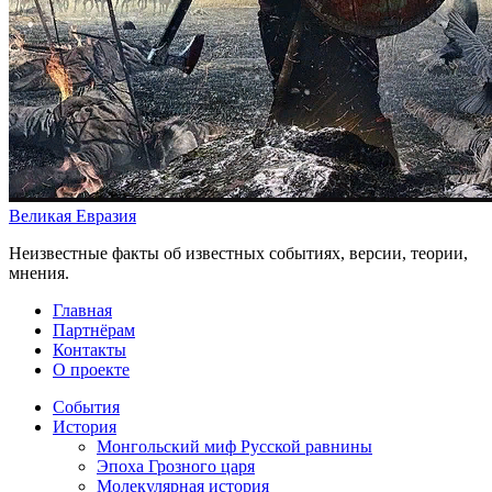
Великая Евразия
Неизвестные факты об известных событиях, версии, теории,
мнения.
Главная
Партнёрам
Контакты
О проекте
События
История
Монгольский миф Русской равнины
Эпоха Грозного царя
Молекулярная история