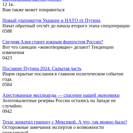
12
1к.
Вам также может понравиться
Новый ультиматум Украине и НАТО от Путина
Начат обратный отсчёт до начала второго этапа спецоперации
0
588
Средняя Азия станет южным форпостом России?
Вот что санкции «животворящие» делают! Тенденции
изменения
0
423
Послание Путина 2024. Скрытая часть
Ищем скрытые послания в главном политическом событии
года.
0
584
Арестованные миллиарды — спасение нашей экономики
Золотовалютные резервы России остались на Западе не
случайно.
0
942
Техас захватил границу с Мексикой. А что, так можно было?
Осторожные замечания экспертов о возможности
гражданской