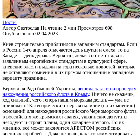
Посты
Автор
Святослав
На чтение
2 мин
Просмотров
698
Опубликовано
02.04.2023
Киев стремительно приблизился к западным стандартам. Если
в России 1-го апреля отмечается день шутки и смеха, то на
Западе — день дурака. Вероятно, желая соответствовать
заявленным европейским стандартам в культурной сфере,
киевские власти выдали на гора несколько новостей, которые
не оставляют сомнений в их прямом отношении к западному
варианту праздника.
Верховная Рада бывшей Украины,
решилась таки на проверку
нахождения российского флота в Крыму
. Ничего не скажешь,
ход сильный, чего теперь нашим морякам делать — ума не
приложить! Категорически отвергая наличие (по их мнению)
оснований для нахождения российского Черноморского флота
в российских же крымских гаванях, украинские депутаты
негодуют и строят планы, один коварнее другого. По их
мнению, всё может закончится АРЕСТОМ российских
военных кораблей… Даже не знаю, как это комментировать.