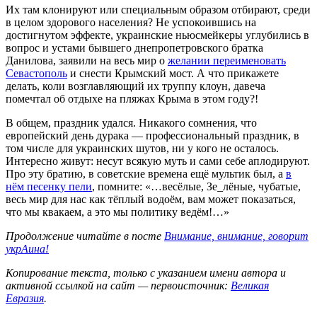
Их там клонируют или специальным образом отбирают, среди
в целом здорового населения? Не успокоившись на
достигнутом эффекте, украинские ньюсмейкеры углубились в
вопрос и устами бывшего днепропетровского братка
Данилова, заявили на весь мир о
желании переименовать
Севастополь
и снести Крымский мост. А что прикажете
делать, коли возглавляющий их труппу клоун, давеча
помечтал об отдыхе на пляжах Крыма в этом году?!
В общем, праздник удался. Никакого сомнения, что
европейский день дурака — профессиональный праздник, в
том числе для украинских шутов, ни у кого не осталось.
Интересно живут: несут всякую муть и сами себе аплодируют.
Про эту братию, в советские времена ещё мультик был, а
в
нём песенку пели
, помните: «…весёлые, Зе_лёные, чубатые,
весь мир для нас как тёплый водоём, вам может показаться,
что мы квакаем, а это мы политику ведём!…»
Продолжение читайте в посте
Внимание, внимание, говорит
укрАина!
Копирование текста, только с указанием имени автора и
активной ссылкой на сайт — первоисточник:
Великая
Евразия
.