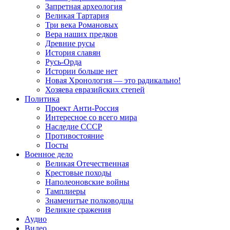
Запретная археология
Великая Тартария
Три века Романовых
Вера наших предков
Древние русы
История славян
Русь-Орда
Истории больше нет
Новая Хронология — это радикально!
Хозяева евразийских степей
Политика
Проект Анти-Россия
Интересное со всего мира
Наследие СССР
Противостояние
Посты
Военное дело
Великая Отечественная
Крестовые походы
Наполеоновские войны
Тамплиеры
Знаменитые полководцы
Великие сражения
Аудио
Видео