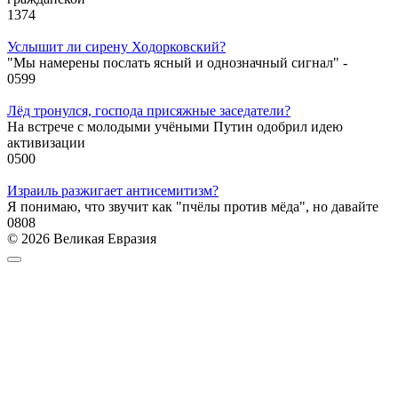
1
374
Услышит ли сирену Ходорковский?
"Мы намерены послать ясный и однозначный сигнал" -
0
599
Лёд тронулся, господа присяжные заседатели?
На встрече с молодыми учёными Путин одобрил идею
активизации
0
500
Израиль разжигает антисемитизм?
Я понимаю, что звучит как "пчёлы против мёда", но давайте
0
808
© 2026 Великая Евразия