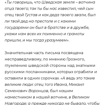
«
Ты говоришь, что Шведская земля – вотчина
отца твоего; так ты бы нас известил, чей сын
отец твой Густав и как деда твоего звали, был
ли твой дед на престоле и с какими
государями он был в братстве и в дружбе,
укажи нам всех их поименно и грамоты
пришли, и мы тогда уразумеем
».
Значительная часть письма посвящена
несправедливому, по мнению Грозного,
глумлению шведской стороны над знатными
русскими посланниками, которых ограбили и
оставили в одних сорочках. «
А ведь это такие
великие люди: отец того Ивана, Михаил
Семенович Воронцов, был нашим
наместником в нашей вотчине, в Великом
Новгороде; а прежде никогда не бывало, чтобы