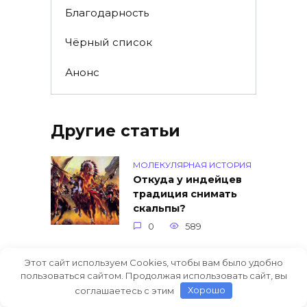
Благодарность
Чёрный список
Анонс
Другие статьи
МОЛЕКУЛЯРНАЯ ИСТОРИЯ
Откуда у индейцев
традиция снимать
скальпы?
0
589
Этот сайт используем Cookies, чтобы вам было удобно
ВЕЛИКАЯ ОТЕЧЕСТВЕННАЯ
пользоваться сайтом. Продолжая использовать сайт, вы
Когда Гитлера в
соглашаетесь с этим
Хорошо
Европе начнут