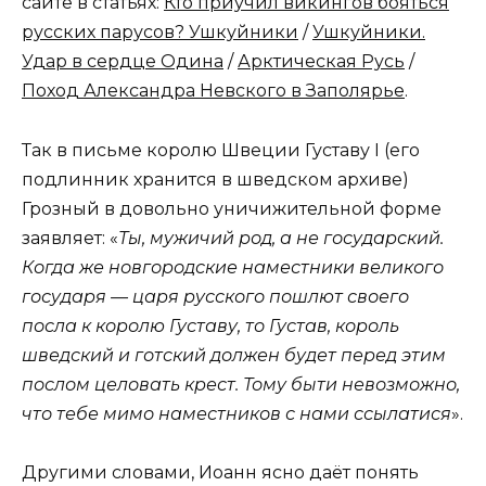
сайте в статьях:
Кто приучил викингов бояться
русских парусов? Ушкуйники
/
Ушкуйники.
Удар в сердце Одина
/
Арктическая Русь
/
Поход Александра Невского в Заполярье
.
Так в письме королю Швеции Густаву I (его
подлинник хранится в шведском архиве)
Грозный в довольно уничижительной форме
заявляет: «
Ты, мужичий род, а не государский.
Когда же новгородские наместники великого
государя — царя русского пошлют своего
посла к королю Густаву, то Густав, король
шведский и готский должен будет перед этим
послом целовать крест. Тому быти невозможно,
что тебе мимо наместников с нами ссылатися
».
Другими словами, Иоанн ясно даёт понять