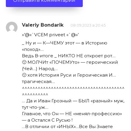
Valeriy Bondarik
08.09.2023 в 20:45
»’@«`VCEM priveet «`@»’
_ Ну и — К—ЧЕМУ этот — в Историю
«поход»…
Ведь В-итоге _ НИКТО НЕ откроет рот…
🙁 МОЛЧИт «ПОЧЕМУто» — героический
(Чей…) Народ…
🙁 хотя История Руси и Героическая И…
трагическая…
^^^^^^^^^^^^^^^^^^^^^^^^^^^^^^^^^^^^^^^
^^^^^^^^^^
… Да и Иван Грозный — БЫЛ «разный» муж,
тут что-уж…
Главное, что Он — НЕ «менял-профессию»
— а Остался С Русью !
…В отличии от «ИНЫХ»…Все Вы Знаете