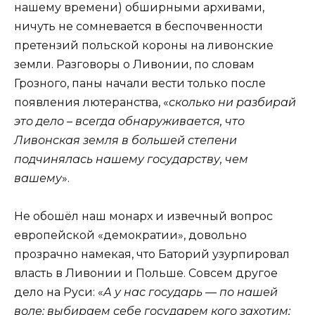
нашему времени) обширными архивами,
ничуть не сомневается в беспочвенности
претензий польской короны на ливонские
земли. Разговоры о Ливонии, по словам
Грозного, паны начали вести только после
появления лютеранства, «
сколько ни разбирай
это дело – всегда обнаруживается, что
Ливонская земля в большей степени
подчинялась нашему государству, чем
вашему
».
Не обошёл наш монарх и извечный вопрос
европейской «демократии», довольно
прозрачно намекая, что Баторий узурпировал
власть в Ливонии и Польше. Совсем другое
дело на Руси: «
А у нас государь — по нашей
воле: выбираем себе государем кого захотим;