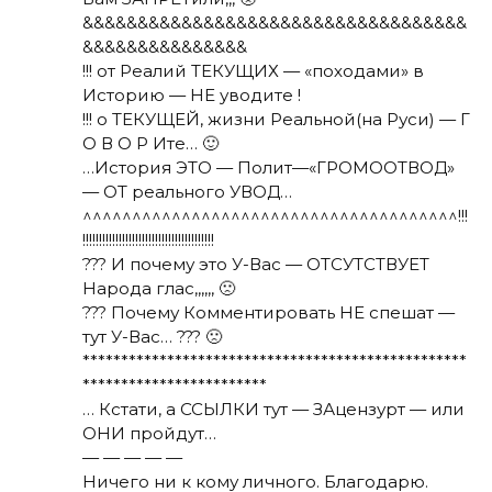
&&&&&&&&&&&&&&&&&&&&&&&&&&&&&&&&&&&
&&&&&&&&&&&&&&&
!!! от Реалий ТЕКУЩИХ — «походами» в
Историю — НЕ уводите !
!!! о ТЕКУЩЕЙ, жизни Реальной(на Руси) — Г
О В О Р Ите… 🙂
…История ЭТО — Полит—«ГРОМООТВОД»
— ОТ реального УВОД…
^^^^^^^^^^^^^^^^^^^^^^^^^^^^^^^^^^^^^^!!!
!!!!!!!!!!!!!!!!!!!!!!!!!!!!!!!!!!!!!!!!
??? И почему это У-Вас — ОТСУТСТВУЕТ
Народа глас,,,,,, 🙁
??? Почему Комментировать НЕ спешат —
тут У-Вас… ??? 🙁
**************************************************
************************
… Кстати, а ССЫЛКИ тут — ЗАцензурт — или
ОНИ пройдут…
— — — — —
Ничего ни к кому личного. Благодарю.