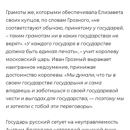
Грамоты же, которыми обеспечивала Елизавета
своих купцов, по словам Грозного, «
не
соответствуют обычаю, принятому у государей,
– таким грамотам ни в каких государствах не
верят
». «
У каждого государя в государстве
должна быть единая печать
», – учит королеву
московский царь. Иван Грозный выражает
наигранное недоумение, принижая
достоинство королевы: «
Мы думали, что ты в
своем государстве государыня и сама
владеешь и заботишься о своей государевой
чести и выгодах для государства, — поэтому мы
и затеяли с тобой эти переговоры
».
Государь русский сетует на неуправляемость
Англии, благодаря нетвёрдой женской руке.