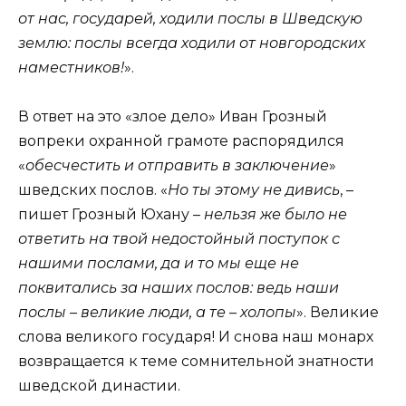
от нас, государей, ходили послы в Шведскую
землю: послы всегда ходили от новгородских
наместников!
».
В ответ на это «злое дело» Иван Грозный
вопреки охранной грамоте распорядился
«
обесчестить и отправить в заключение
»
шведских послов. «
Но ты этому не дивись
, –
пишет Грозный Юхану –
нельзя же было не
ответить на твой недостойный поступок с
нашими послами, да и то мы еще не
поквитались за наших послов: ведь наши
послы – великие люди, а те – холопы
». Великие
слова великого государя! И снова наш монарх
возвращается к теме сомнительной знатности
шведской династии.