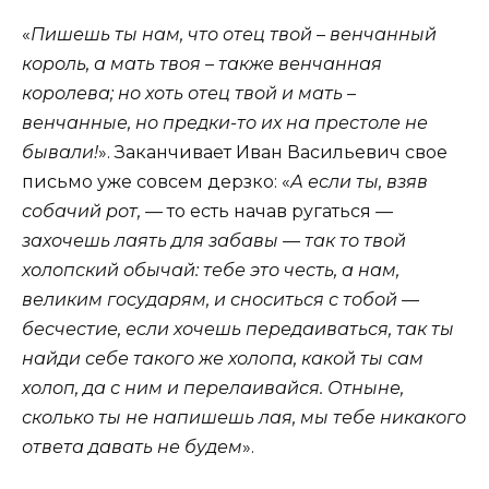
«
Пишешь ты нам, что отец твой – венчанный
король, а мать твоя – также венчанная
королева; но хоть отец твой и мать –
венчанные, но предки-то их на престоле не
бывали!
». Заканчивает Иван Васильевич свое
письмо уже совсем дерзко: «
А если ты, взяв
собачий рот, —
то есть начав ругаться
—
захочешь лаять для забавы — так то твой
холопский обычай: тебе это честь, а нам,
великим государям, и сноситься с тобой —
бесчестие, если хочешь передаиваться, так ты
найди себе такого же холопа, какой ты сам
холоп, да с ним и перелаивайся. Отныне,
сколько ты не напишешь лая, мы тебе никакого
ответа давать не будем
».