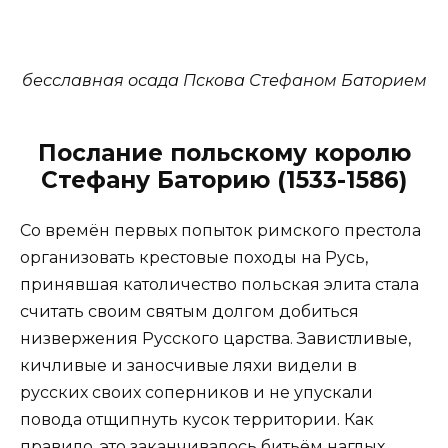
бесславная осада Пскова Стефаном Баторием
Послание польскому королю
Стефану Баторию (1533-1586)
Со времён первых попыток римского престола
организовать крестовые походы на Русь,
принявшая католичество польская элита стала
считать своим святым долгом добиться
низвержения Русского царства. Завистливые,
кичливые и заносчивые ляхи видели в
русских своих соперников и не упускали
повода отщипнуть кусок территории. Как
правило, это заканчивалось битьём наглых