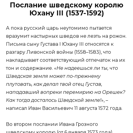
Послание шведскому королю
Юхану III (1537-1592)
А пока русский царь неутомимо пытается
вразумит настырных шведов не лезть на рожон.
Письма сыну Густава I Юхану III относятся к
разгару Ливонской войны (1558–1583), что
накладывает соответствующий отпечаток на их
тон и содержание. «
Не надеешься ли ты, что
Шведская земля может по-прежнему
плутовать, как делал твой отец Густав,
нападавший вопреки перемирию на Орешек?
Как тогда досталось Шведской земле!
», –
написал Иван Васильевич 11 августа 1572 года.
Во втором послании Ивана Грозного
шведскому королю (от 6 января 1573 года)