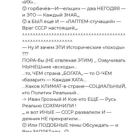
«ИХ»…
🙁 горбачёв—И—ельцин — два НЕГОДЯЯ —
и ЭТО — Каждый ЗНАЯ,,,
🙁 а БЫЛ ещё И — «ЛАПТЕМ-стучащий» —
Враг СССР настоящий,,,
^^^^^^^^^^^^^^^^^^^^^^^^^^^^^^^^^^^^^^^
^^^^^^^^^^^^^^^^^^^
— Ну И зачем ЭТИ Исторические «походы»
???
ПОРА-бы (НЕ отвлекая ЭТИМ) _ Озвучивать
НЫНЕШние «всходы»…
…то, ЧЕМ страна ,,БОГАТА,, — то О-ЧЁМ
«базарит» — Каждая ХАТА…
…Каков КЛИМАТ-в-стране—СОЦИАЛЬНЫЙ,
кто Политик Реальный…
-> Иван Грозный И Кое-кто ЕЩЁ — Русь
Реально СОХРАНИЛИ !
,,, и вот ИНЫЕ — СССР развалили И —
деяния НЕ прекратили…
🙁 Или ПОДОБНЫЕ темы Обсуждать — и
Вам ЗАПРЕТили,,, 🙁