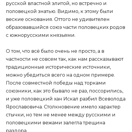
русской властной элитой, но встречно и
половецкой знатью. Видимо, к этому были
веские основания. Оттого не удивителен
образовавшийся союз части половецких родов
с южнорусскими князьями.
О том, что всё было очень не просто, а в
частности не совсем так, как нам рассказывают
традиционные исторические источники,
можно убедиться всего на одном примере.
После совместной победы над торками
союзники, как это бывало не раз, поссорились,
и уже половецкий хан Искал разбил Всеволода
Ярославовича. Столкновение имело характер
стычки, но тем не менее между русскими и
половецкими вежами залегла трещина
раздора.