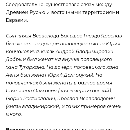
Следовательно, существовала связь между
Древней Русью и восточными территориями
Евразии.
Сын князя Всеволода Большое Гнездо Ярослав
был женат на дочери половецкого хана Юрия
Кончаковича, князь Андрей Владимирович
Добрый был женат на внучке половецкого
хана Тугоркана. На дочери половецкого хана
Аепы был женат Юрий Долгорукий. На
половчанках были женаты в разное время
Святослав Ольгович (князь черниговский),
Рюрик Ростиславич, Ярослав Всеволодович
(князь владимирский) и таких примеров очень
много.
Второе
: в отличие от прежних кочевников,