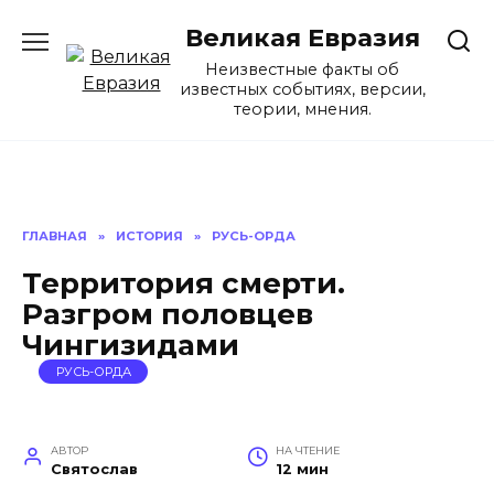
Перейти
Великая Евразия
к
содержанию
Неизвестные факты об
известных событиях, версии,
теории, мнения.
ГЛАВНАЯ
»
ИСТОРИЯ
»
РУСЬ-ОРДА
Территория смерти.
Разгром половцев
Чингизидами
РУСЬ-ОРДА
АВТОР
НА ЧТЕНИЕ
Святослав
12 мин