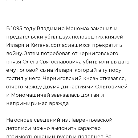
В 1095 году Владимир Мономах заманил и
предательски убил двух половецких князей
Итларя и Китана, согласившихся прекратить
войну. Затем потребовал от черниговского
князя Олега Святославовича убить или выдать
ему головой сына Итларя, который в ту пору
гостил у него. Черниговский князь отказался,
отчего между двумя династиями Ольговичей
и Мономашичей завязалась долгая и
непримиримая вражда.
На основе сведений из Лаврентьевской
летописи можно выяснить характер
взаимоотношений русов и половцев. За