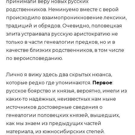
принимали веру новых русских
родственников. Неминуемо вместе с верой
происходило взаимопроникновение лексики,
традиций и обрядов. Очевидно, половецкая
элита устраивала русскую аристократию не
только в части генеалогии предков, но и в
качестве близких родственников, в том числе
по вероисповеданию.
Лично я вижу здесь два скрытых нюанса,
которые редко где упоминаются.
Первое
:
русское боярство и князья, вероятно, имели из
каких-то надёжных, неизвестных нам ныне
источников достоверные сведения о
генеалогии половецких князей, вышедших,
как мы знаем из предыдущих частей
материала, из южносибирских степей.