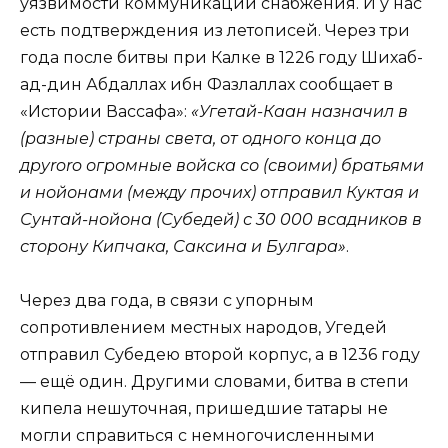
уязвимости коммуникаций снабжения. И у нас
есть подтверждения из летописей. Через три
года после битвы при Калке в 1226 году Шихаб-
ад-дин Абдаллах ибн Фазлаллах сообщает в
«Истории Вассафа»:
«Угетай-Каан назначил в
(разные) страны света, от одного конца до
дpyroro огромные войска со (своими) братьями
и нойонами (между прочих) отправил Куктая и
Сунтай-нойона (Субедей) с 30 000 всадников в
сторону Кипчака, Саксина и Булгара»
.
Через два года, в связи с упорным
сопротивлением местных народов, Угедей
отправил Субедею второй корпус, а в 1236 году
— ещё один. Другими словами, битва в степи
кипела нешуточная, пришедшие татары не
могли справиться с немногочисленными