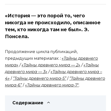
«История — это порой то, чего
никогда не происходило, описанное
тем, кто никогда там не был». Э.
Понсела.
Продолжение цикла публикаций,
предыдущих материалах:
:
«Тайны древнего
мира»
/
«Тайны древнего мира — 2»
/
«Тайны
древнего мира — 3»
/
«Тайны древнего мира –
4»
/
“Тайны древнего мира-5”
/
“Тайны древнего
мира-6”
/
«
Тайны древнего мира-7″
.
Содержание