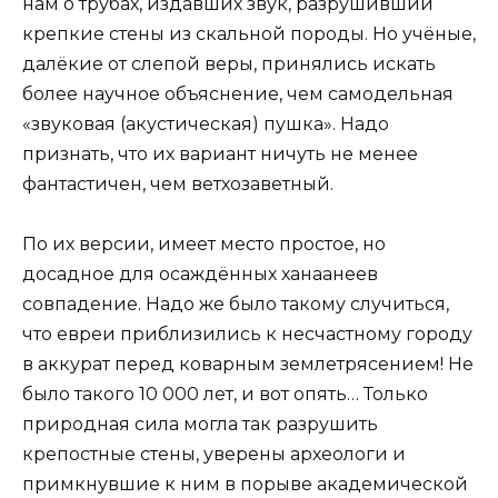
нам о трубах, издавших звук, разрушивший
крепкие стены из скальной породы. Но учёные,
далёкие от слепой веры, принялись искать
более научное объяснение, чем самодельная
«звуковая (акустическая) пушка». Надо
признать, что их вариант ничуть не менее
фантастичен, чем ветхозаветный.
По их версии, имеет место простое, но
досадное для осаждённых ханаанеев
совпадение. Надо же было такому случиться,
что евреи приблизились к несчастному городу
в аккурат перед коварным землетрясением! Не
было такого 10 000 лет, и вот опять… Только
природная сила могла так разрушить
крепостные стены, уверены археологи и
примкнувшие к ним в порыве академической