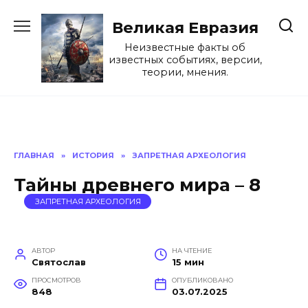
Перейти
к
Великая Евразия
содержанию
Неизвестные факты об
известных событиях, версии,
теории, мнения.
ГЛАВНАЯ
»
ИСТОРИЯ
»
ЗАПРЕТНАЯ АРХЕОЛОГИЯ
Тайны древнего мира – 8
ЗАПРЕТНАЯ АРХЕОЛОГИЯ
АВТОР
НА ЧТЕНИЕ
Святослав
15 мин
ПРОСМОТРОВ
ОПУБЛИКОВАНО
848
03.07.2025