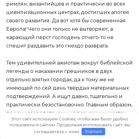
римлян, византийцев и практически во всех
цивилизационных центрах, достигших апогея
своего развития. Да вот хотя бы современная
Европа! Чего они только не вытворяют, а
карающий перст господень отчего-то не
спешит раздавить это гнездо разврата.
Тем удивительней ажиотаж вокруг библейской
легенды о наказании грешников в двух
отдельно взятых городах, да к тому же не
имеющей по сей день твёрдых материальных
подтверждений. А ищут давно, тщательно и
практически безостановочно. Главным образом,
поиски сосредоточены на возможных местах
Этот сайт используем Cookies, чтобы вам было удобно
дислокации городов порока. Примерно сто лет
пользоваться сайтом. Продолжая использовать сайт, вы
назад археологи, оттерев пот со лба,
соглашаетесь с этим
Хорошо
торжественно заявили собравшимся