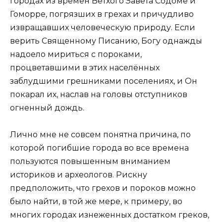
городах из времён Ветхого Завета Содоме и
Гоморре, погрязших в грехах и причудливо
извращавших человеческую природу. Если
верить Священному Писанию, Богу однажды
надоело мириться с пороками,
процветавшими в этих населённых
заблудшими грешниками поселениях, и Он
покарал их, наслав на головы отступников
огненный дождь.
Лично мне не совсем понятна причина, по
которой погибшие города во все времена
пользуются повышенным вниманием
историков и археологов. Рискну
предположить, что грехов и пороков можно
было найти, в той же мере, к примеру, во
многих городах изнеженных достатком греков,