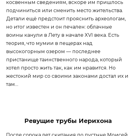
косвенным сведениям, вскоре им пришлось
подчиниться или сменить место жительства.
Детали ещё предстоит прояснить археологам,
но итог известен и он печален: облачные
воины канули в Лету в начале XVI века. Есть
теория, что мумии в пещерах над
высокогорным озером — последнее
пристанище таинственного народа, который
хотел просто жить так, как им нравится. Но
жестокий мир со своими законами достал их и
там…
Ревущие трубы Иерихона
После сорока лет скитания по пустыне Моисей