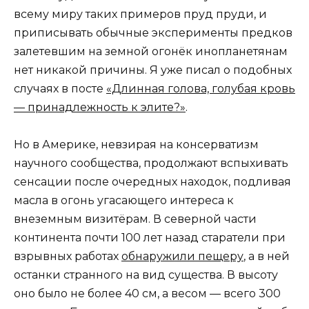
всему миру таких примеров пруд пруди, и
приписывать обычные эксперименты предков
залетевшим на земной огонёк инопланетянам
нет никакой причины. Я уже писал о подобных
случаях в посте
«Длинная голова, голубая кровь
— принадлежность к элите?»
.
Но в Америке, невзирая на консерватизм
научного сообщества, продолжают вспыхивать
сенсации после очередных находок, подливая
масла в огонь угасающего интереса к
внеземным визитёрам. В северной части
континента почти 100 лет назад старатели при
взрывных работах
обнаружили пещеру
, а в ней
останки странного на вид существа. В высоту
оно было не более 40 см, а весом — всего 300