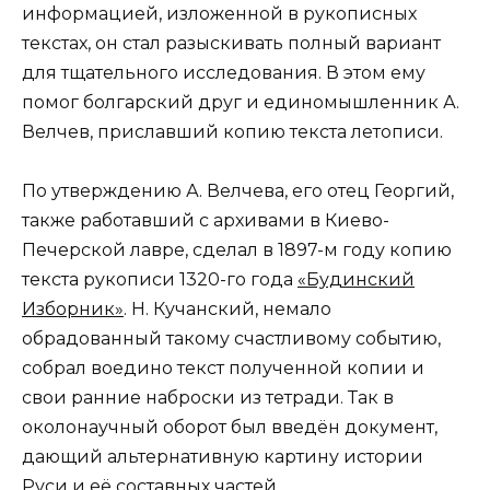
информацией, изложенной в рукописных
текстах, он стал разыскивать полный вариант
для тщательного исследования. В этом ему
помог болгарский друг и единомышленник А.
Велчев, приславший копию текста летописи.
По утверждению А. Велчева, его отец Георгий,
также работавший с архивами в Киево-
Печерской лавре, сделал в 1897-м году копию
текста рукописи 1320-го года
«Будинский
Изборник»
. Н. Кучанский, немало
обрадованный такому счастливому событию,
собрал воедино текст полученной копии и
свои ранние наброски из тетради. Так в
околонаучный оборот был введён документ,
дающий альтернативную картину истории
Руси и её составных частей.