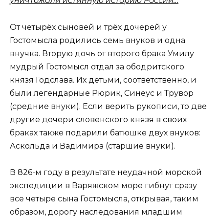
уничтожали истинную историю России…
От четырёх сыновей и трёх дочерей у
Гостомысла родились семь внуков и одна
внучка. Вторую дочь от второго брака Умилу
мудрый Гостомысл отдал за ободритского
князя Годслава. Их детьми, соответственно, и
были легендарные Рюрик, Синеус и Трувор
(средние внуки). Если верить рукописи, то две
другие дочери словенского князя в своих
браках также подарили батюшке двух внуков:
Аскольда и Вадимира (старшие внуки).
В 826-м году в результате неудачной морской
экспедиции в Варяжском море гибнут сразу
все четыре сына Гостомысла, открывая, таким
образом, дорогу наследования младшим