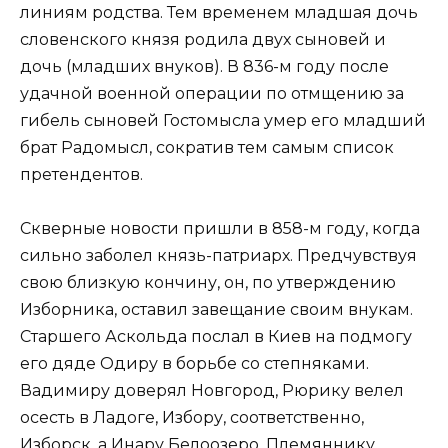
линиям родства. Тем временем младшая дочь
словенского князя родила двух сыновей и
дочь (младших внуков). В 836-м году после
удачной военной операции по отмщению за
гибель сыновей Гостомысла умер его младший
брат Радомысл, сократив тем самым список
претендентов.
Скверные новости пришли в 858-м году, когда
сильно заболел князь-патриарх. Предчувствуя
свою близкую кончину, он, по утверждению
Изборника, оставил завещание своим внукам.
Старшего Аскольда послал в Киев на подмогу
его дяде Одиру в борьбе со степняками.
Вадимиру доверял Новгород, Рюрику велел
осесть в Ладоге, Избору, соответственно,
Изборск, а Инару Белоозеро. Племяннику