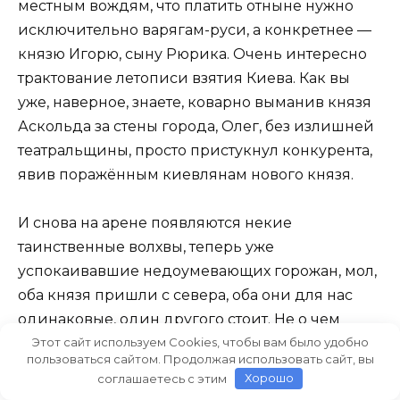
местным вождям, что платить отныне нужно
исключительно варягам-руси, а конкретнее —
князю Игорю, сыну Рюрика. Очень интересно
трактование летописи взятия Киева. Как вы
уже, наверное, знаете, коварно выманив князя
Аскольда за стены города, Олег, без излишней
театральщины, просто пристукнул конкурента,
явив поражённым киевлянам нового князя.
И снова на арене появляются некие
таинственные волхвы, теперь уже
успокаивавшие недоумевающих горожан, мол,
оба князя пришли с севера, оба они для нас
одинаковые, один другого стоит. Не о чем
Этот сайт используем Cookies, чтобы вам было удобно
заранее переживать, жизнь она всяко покажет.
пользоваться сайтом. Продолжая использовать сайт, вы
И киевляне стали праздновать… Тут Олег
соглашаетесь с этим
Хорошо
проявил себя дважды мудро. Первое: объявил