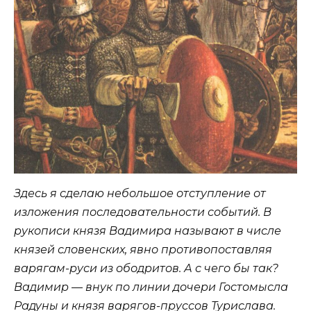
Здесь я сделаю небольшое отступление от
изложения последовательности событий. В
рукописи князя Вадимира называют в числе
князей словенских, явно противопоставляя
варягам-руси из ободритов. А с чего бы так?
Вадимир — внук по линии дочери Гостомысла
Радуны и князя варягов-пруссов Турислава.