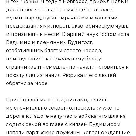
В том же 863-м году в Новгород прибыл целый
десант волхвов, начавших ещё по дороге
мутить народ, пугать мрачными и жуткими
предсказаниями, пороть экзотерическую чушь
и призывать к мести. Старший внук Гостомысла
Вадимир и племянник Будигост,
озаботившись благом своего народа,
прислушались к горячечному бреду
странников и немедленно начали готовиться к
походу для изгнания Рюрика и его людей
обратно за море.
Приготовления к рати, видимо, велись
исключительно секретно, поскольку уже по
дороге к Ладоге на ту часть войска, что шла на
лодьях рекой во главе с князем Будимиром,
напали варяжские дружины, коварно ждавшие