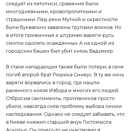
следует из летописи, сражения были
многодневными, кровопролитными и
страшными. Лёд реки Мутной и окрестности
были буквально завалены трупами воинов. Но
в итоге привычные к штурмам варяги-русь
смогли одолеть осаждённых. А на одной из
городских башен был убит князь Вадимир.
В стане нападающих также были потери, в сече
погиб второй брат Рюрика Синеус. В ту же ночь
варяги ворвались в город, где нашли
раненного князя Избора и многих его людей.
Отбросив сантименты, противников просто
убили, навсегда сняв проблему выбора линии
наследования. Однако не следует забывать, что
в Киеве княжил старший внук Гостомысла
Аскольд. Он отчего-то не участвовал в