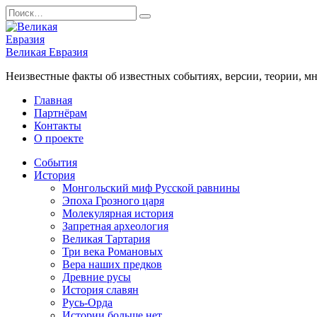
Перейти
Search
к
for:
содержанию
Великая Евразия
Неизвестные факты об известных событиях, версии, теории, мн
Главная
Партнёрам
Контакты
О проекте
События
История
Монгольский миф Русской равнины
Эпоха Грозного царя
Молекулярная история
Запретная археология
Великая Тартария
Три века Романовых
Вера наших предков
Древние русы
История славян
Русь-Орда
Истории больше нет