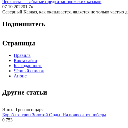
Черкассы — забытые предки запорожских казаков
07.10.2022
0
1.7к.
Северный Кавказ, как оказывается, является не только частью д
Подпишитесь
Страницы
Правила
Карта сайта
Благодарность
Чёрный список
Анонс
Другие статьи
Эпоха Грозного царя
Борьба за трон Золотой Орды. На волосок от победы
0
753