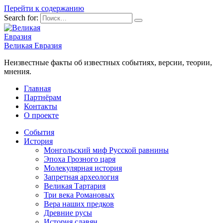
Перейти к содержанию
Search for:
Великая Евразия
Неизвестные факты об известных событиях, версии, теории,
мнения.
Главная
Партнёрам
Контакты
О проекте
События
История
Монгольский миф Русской равнины
Эпоха Грозного царя
Молекулярная история
Запретная археология
Великая Тартария
Три века Романовых
Вера наших предков
Древние русы
История славян