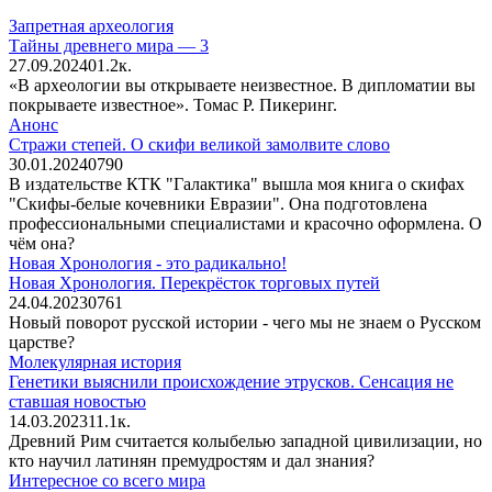
Запретная археология
Тайны древнего мира — 3
27.09.2024
0
1.2к.
«В археологии вы открываете неизвестное. В дипломатии вы
покрываете известное». Томас Р. Пикеринг.
Анонс
Стражи степей. О скифи великой замолвите слово
30.01.2024
0
790
В издательстве КТК "Галактика" вышла моя книга о скифах
"Скифы-белые кочевники Евразии". Она подготовлена
профессиональными специалистами и красочно оформлена. О
чём она?
Новая Хронология - это радикально!
Новая Хронология. Перекрёсток торговых путей
24.04.2023
0
761
Новый поворот русской истории - чего мы не знаем о Русском
царстве?
Молекулярная история
Генетики выяснили происхождение этрусков. Сенсация не
ставшая новостью
14.03.2023
1
1.1к.
Древний Рим считается колыбелью западной цивилизации, но
кто научил латинян премудростям и дал знания?
Интересное со всего мира