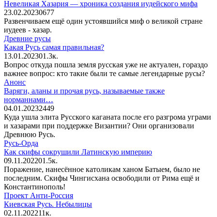
Невеликая Хазария — хроника создания иудейского мифа
23.02.2023
0
677
Развенчиваем ещё один устоявшийся миф о великой стране
иудеев - хазар.
Древние русы
Какая Русь самая правильная?
13.01.2023
0
1.3к.
Вопрос откуда пошла земля русская уже не актуален, гораздо
важнее вопрос: кто такие были те самые легендарные русы?
Анонс
Варяги, аланы и прочая русь, называемые также
норманнами…
04.01.2023
2
449
Куда ушла элита Русского каганата после его разгрома уграми
и хазарами при поддержке Византии? Они организовали
Древнюю Русь.
Русь-Орда
Как скифы сокрушили Латинскую империю
09.11.2022
0
1.5к.
Поражение, нанесённое католикам ханом Батыем, было не
последним. Скифы Чингисхана освободили от Рима ещё и
Константинополь!
Проект Анти-Россия
Киевская Русь. Небылицы
02.11.2022
1
1к.