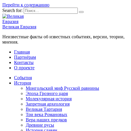
Перейти к содержанию
Search for:
Великая Евразия
Неизвестные факты об известных событиях, версии, теории,
мнения.
Главная
Партнёрам
Контакты
О проекте
События
История
Монгольский миф Русской равнины
Эпоха Грозного царя
Молекулярная история
Запретная археология
Великая Тартария
Три века Романовых
Вера наших предков
Древние русы
История славян