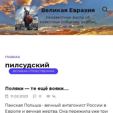
Перейти
к
Великая Евразия
содержанию
Неизвестные факты об
известных событиях, версии,
теории, мнения.
ГЛАВНАЯ
пилсудский
ВЕЛИКАЯ ОТЕЧЕСТВЕННАЯ
Поляки — те ещё вояки….
11.02.2023
0
1к.
Панская Польша - вечный антагонист России в
Европе и вечная жертва. Она пережила уже три