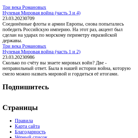
Три века Романовых
Нулевая Мировая война (часть 3 и 4)
23.03.2023
0
709
Соединённые флоты и армии Европы, снова попытались
победить Российскую империю. На этот раз, акцент был
сделан на ударах по морскому периметру евразийской
державы.
Три века Романовых
Нулевая Мировая война (часть 1 и 2)
23.03.2023
0
986
Сколько по счёту вы знаете мировых войн? Две -
неправильный ответ. Была в нашей истории война, которую
смело можно назвать мировой и гордиться её итогами.
Подпишитесь
Страницы
Правила
Карта сайта
Благодарность
Чёрный список