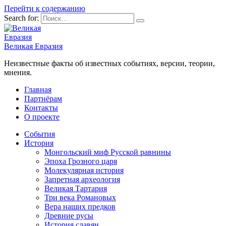
Перейти к содержанию
Search for:
Великая Евразия
Неизвестные факты об известных событиях, версии, теории,
мнения.
Главная
Партнёрам
Контакты
О проекте
События
История
Монгольский миф Русской равнины
Эпоха Грозного царя
Молекулярная история
Запретная археология
Великая Тартария
Три века Романовых
Вера наших предков
Древние русы
История славян