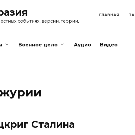
разия
ГЛАВНАЯ
ПА
естных событиях, версии, теории,
а
Военное дело
Аудио
Видео
чжурии
цкриг Сталина