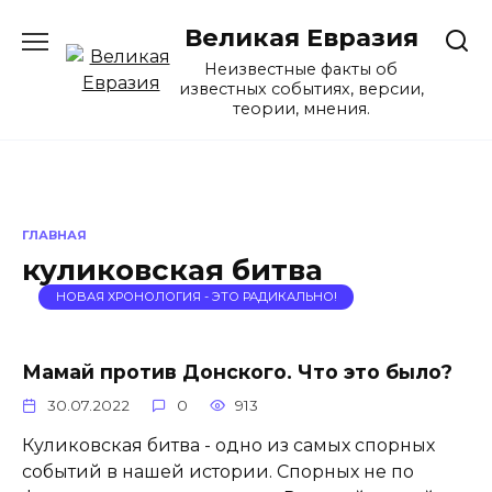
Перейти
Великая Евразия
к
содержанию
Неизвестные факты об
известных событиях, версии,
теории, мнения.
ГЛАВНАЯ
куликовская битва
НОВАЯ ХРОНОЛОГИЯ - ЭТО РАДИКАЛЬНО!
Мамай против Донского. Что это было?
30.07.2022
0
913
Куликовская битва - одно из самых спорных
событий в нашей истории. Спорных не по