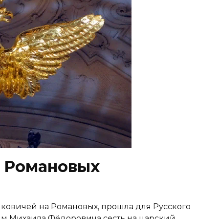
и Романовых
ковичей на Романовых, прошла для Русского
иям Михаила Фёдоровича сесть на царский