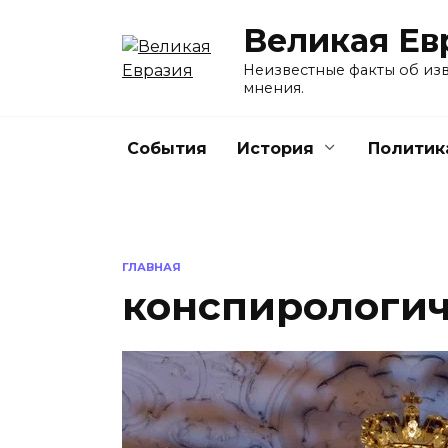
Перейти
Великая Ев
к
содержанию
Неизвестные факты об изв
мнения.
События
История
Политик
ГЛАВНАЯ
конспирологич