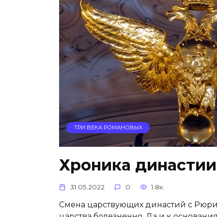
ТРИ ВЕКА РОМАНОВЫХ
Хроника династи
31.05.2022
0
1.8к.
Смена царствующих династий с Рюри
царства болезненно. Да и к основан