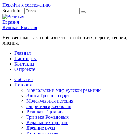
Перейти к содержанию
Search for:
Великая Евразия
Неизвестные факты об известных событиях, версии, теории,
мнения.
Главная
Партнёрам
Контакты
О проекте
События
История
Монгольский миф Русской равнины
Эпоха Грозного царя
Молекулярная история
Запретная археология
Великая Тартария
Три века Романовых
Вера наших предков
Древние русы
История славян