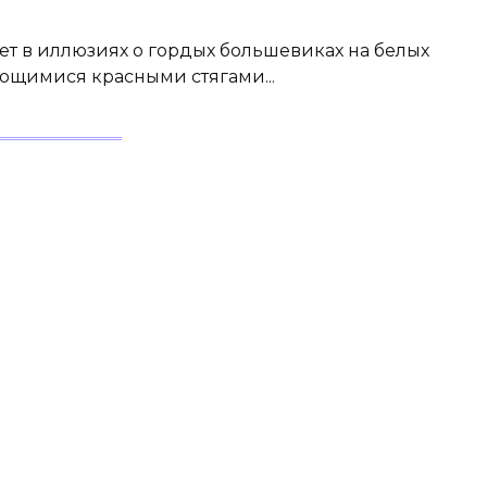
вает в иллюзиях о гордых большевиках на белых
ающимися красными стягами...