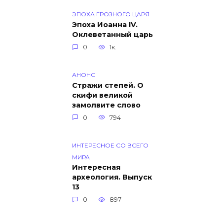
ЭПОХА ГРОЗНОГО ЦАРЯ
Эпоха Иоанна IV.
Оклеветанный царь
0
1к.
АНОНС
Стражи степей. О
скифи великой
замолвите слово
0
794
ИНТЕРЕСНОЕ СО ВСЕГО
МИРА
Интересная
археология. Выпуск
13
0
897