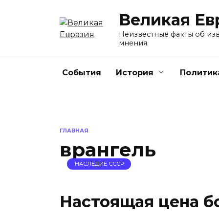
Перейти
Великая Ев
к
содержанию
Неизвестные факты об изв
мнения.
События
История
Политик
ГЛАВНАЯ
врангель
НАСЛЕДИЕ СССР
Настоящая цена б