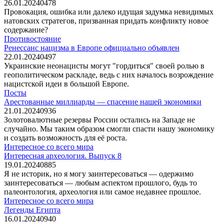
26.01.2024
0
478
Провокация, ошибка или далеко идущая задумка невидимых
натовских стратегов, призванная придать конфликту новое
содержание?
Противостояние
Ренессанс нацизма в Европе официально объявлен
22.01.2024
0
497
Украинские неонацисты могут "гордиться" своей ролью в
геополитическом раскладе, ведь с них началось возрождение
нацистской идеи в большой Европе.
Посты
Арестованные миллиарды — спасение нашей экономики
21.01.2024
0
936
Золотовалютные резервы России остались на Западе не
случайно. Мы таким образом смогли спасти нашу экономику
и создать возможность для её роста.
Интересное со всего мира
Интересная археология. Выпуск 8
19.01.2024
0
885
Я не историк, но я могу заинтересоваться — одержимо
заинтересоваться — любым аспектом прошлого, будь то
палеонтология, археология или самое недавнее прошлое.
Интересное со всего мира
Легенды Египта
16.01.2024
0
940