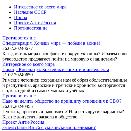
Интересное со всего мира
Наследие СССР
Посты
Проект Анти-Россия
Противостояние
Противостояние
Спецоперация. Хочешь мира — победи в войне!
26.02.2024
0
677
Как достичь мира в конфликте вокруг Украины? И зачем наше
руководство предлагает пойти на мировую с нацистами?
Интересное со всего мира
Царица Клеопатра. Коктейль из похоти и интеллекта
21.02.2024
0
659
Римские летописи сохранили нам её образ обольстительницы
и распутницы, арабские и греческие хронисты восторгаются
ею, как одной из самых умных и учёных
Противостояние
Надо ли делить общество по принципу отношения к СВО?
26.01.2024
0
455
Пустить, простить и накормить? Или есть другие варианты?
Как не допустить раскола в обществе...
Проект Анти-Россия
Зачем сбили Ил-76 с украинскими пленными?