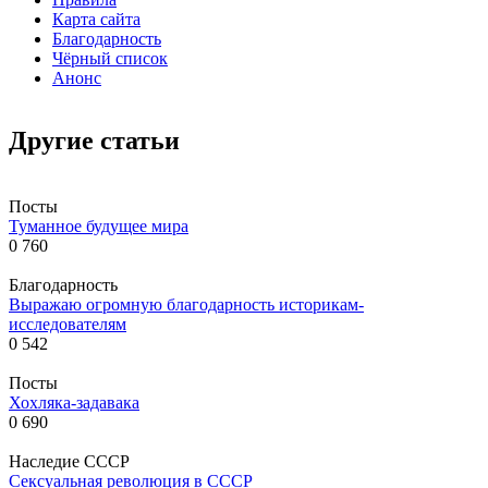
Карта сайта
Благодарность
Чёрный список
Анонс
Другие статьи
Посты
Туманное будущее мира
0
760
Благодарность
Выражаю огромную благодарность историкам-
исследователям
0
542
Посты
Хохляка-задавака
0
690
Наследие СССР
Сексуальная революция в СССР