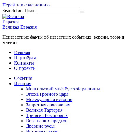
Перейти к содержанию
Search for:
Великая Евразия
Неизвестные факты об известных событиях, версии, теории,
мнения.
Главная
Партнёрам
Контакты
О проекте
События
История
Монгольский миф Русской равнины
Эпоха Грозного царя
Молекулярная история
Запретная археология
Великая Тартария
Три века Романовых
Вера наших предков
Древние русы
История славян