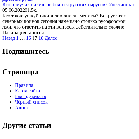
Кто приучил викингов бояться русских парусов? Ушкуйники
05.06.2022
0
1.5к.
Кто такие ушкуйники и чем они знамениты? Вокруг этих
северных воинов сегодня намешано столько русофобской
лжи, что ответить на эти вопросы действительно сложно.
Пагинация записей
Назад
1
…
16
17
18
Далее
Подпишитесь
Страницы
Правила
Карта сайта
Благодарность
Чёрный список
Анонс
Другие статьи