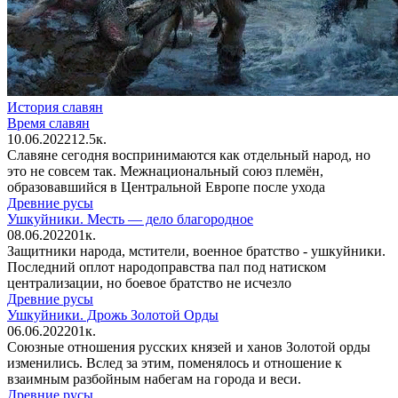
История славян
Время славян
10.06.2022
1
2.5к.
Славяне сегодня воспринимаются как отдельный народ, но
это не совсем так. Межнациональный союз племён,
образовавшийся в Центральной Европе после ухода
Древние русы
Ушкуйники. Месть — дело благородное
08.06.2022
0
1к.
Защитники народа, мстители, военное братство - ушкуйники.
Последний оплот народоправства пал под натиском
централизации, но боевое братство не исчезло
Древние русы
Ушкуйники. Дрожь Золотой Орды
06.06.2022
0
1к.
Союзные отношения русских князей и ханов Золотой орды
изменились. Вслед за этим, поменялось и отношение к
взаимным разбойным набегам на города и веси.
Древние русы