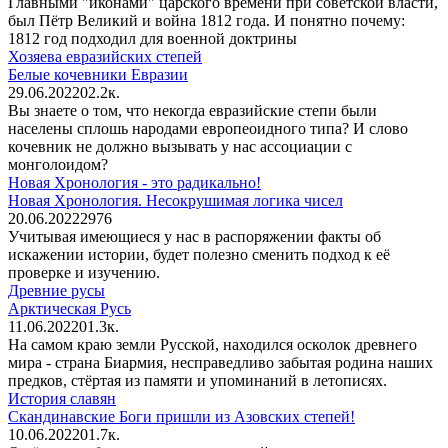
Главными "иконами" царского времени при советской власти,
был Пётр Великий и война 1812 года. И понятно почему:
1812 год подходил для военной доктрины
Хозяева евразийских степей
Белые кочевники Евразии
29.06.2022
0
2.2к.
Вы знаете о том, что некогда евразийские степи были
населены сплошь народами европеоидного типа? И слово
кочевник не должно вызывать у нас ассоциации с
монголоидом?
Новая Хронология - это радикально!
Новая Хронология. Несокрушимая логика чисел
20.06.2022
2
976
Учитывая имеющиеся у нас в распоряжении факты об
искажении истории, будет полезно сменить подход к её
проверке и изучению.
Древние русы
Арктическая Русь
11.06.2022
0
1.3к.
На самом краю земли Русской, находился осколок древнего
мира - страна Биармия, несправедливо забытая родина наших
предков, стёртая из памяти и упоминаний в летописях.
История славян
Скандинавские Боги пришли из Азовских степей!
10.06.2022
0
1.7к.