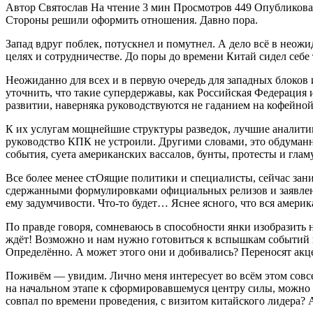
Автор
Святослав
На чтение
3 мин
Просмотров
449
Опубликов
Стороны решили оформить отношения. Давно пора.
Запад вдруг поблек, потускнел и помутнел. А дело всё в неож
целях и сотрудничестве. До поры до времени Китай сидел себе 
Неожиданно для всех и в первую очередь для западных блоков 
уточнить, что такие супердержавы, как Российская Федерация
развитии, наверняка руководствуются не гаданием на кофейной
К их услугам мощнейшие структуры разведок, лучшие аналитик
руководство КПК не устроили. Другими словами, это обдуманн
события, суета американских вассалов, бунты, протесты и гла
Все более менее стОящие политики и специалисты, сейчас зан
сдержанными формулировками официальных релизов и заявлений
ему задумчивости. Что-то будет… Яснее ясного, что вся америка
По правде говоря, сомневаюсь в способности янки изобразить 
ждёт! Возможно и нам нужно готовиться к вспышкам событий в
Определённо. А может этого они и добивались? Переносят акц
Поживём — увидим. Лично меня интересует во всём этом совсе
на начальном этапе к сформировавшемуся центру силы, можно 
совпал по времени проведения, с визитом китайского лидера? 