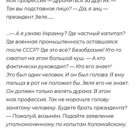
моя профессия — дурачиться за других. —
Так вы подставное лицо? — Да, я зиц —
президент Зеля…….
…
— А я узнаю Украину? Где частный капитал?
Где военная промышленность оставшаяся
после СССР? Где это всё? Безобразие! Кто-то
схватил на этом большой куш. — А кто
фактически руководил? — Кто его знает!
Это был один человек. И он был голова. Я ему
пальца в рот не положил бы. Зеля его не знает.
Он должен только валять дурака. В этом
моя профессия. Так не морочьте голову
занятому человеку. Будете брать президента?
— Пожалуй, возьмём. Подайте заявление
уполномоченному по копытам
Коломойскому.