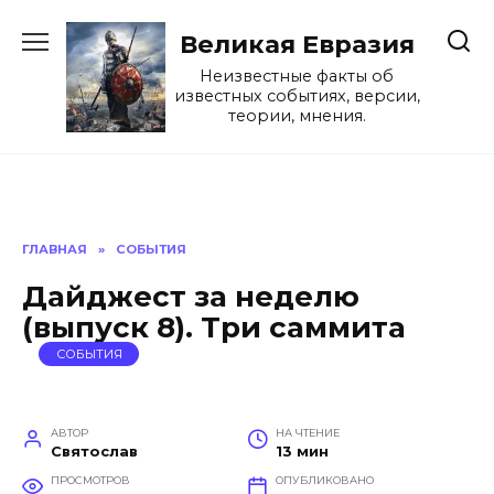
Перейти
к
Великая Евразия
содержанию
Неизвестные факты об
известных событиях, версии,
теории, мнения.
ГЛАВНАЯ
»
СОБЫТИЯ
Дайджест за неделю
(выпуск 8). Три саммита
СОБЫТИЯ
АВТОР
НА ЧТЕНИЕ
Святослав
13 мин
ПРОСМОТРОВ
ОПУБЛИКОВАНО