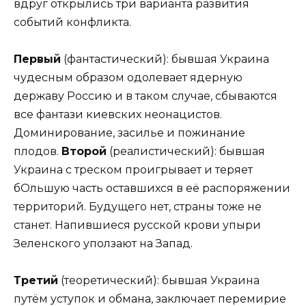
вдруг открылись три варианта развития
событий конфликта.
Первый
(фантастический): бывшая Украина
чудесным образом одолевает ядерную
державу Россию и в таком случае, сбываются
все фантази киевских неонацистов.
Доминирование, засилье и пожинание
плодов.
Второй
(реалистический): бывшая
Украина с треском проигрывает и теряет
бОльшую часть оставшихся в её распоряжении
территорий. Будущего нет, страны тоже не
станет. Напившиеся русской крови упыри
Зеленского уползают на Запад.
Третий
(теоретический): бывшая Украина
путём уступок и обмана, заключает перемирие