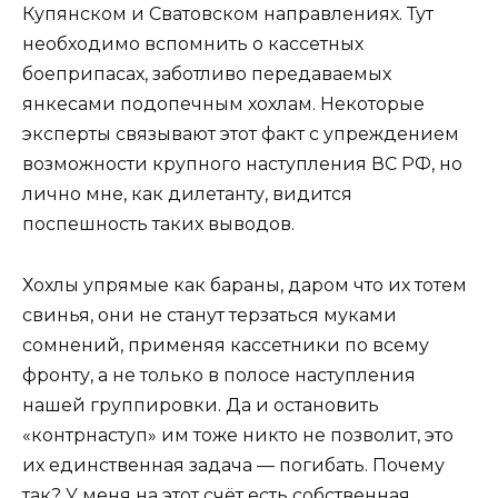
Купянском и Сватовском направлениях. Тут
необходимо вспомнить о кассетных
боеприпасах, заботливо передаваемых
янкесами подопечным хохлам. Некоторые
эксперты связывают этот факт с упреждением
возможности крупного наступления ВС РФ, но
лично мне, как дилетанту, видится
поспешность таких выводов.
Хохлы упрямые как бараны, даром что их тотем
свинья, они не станут терзаться муками
сомнений, применяя кассетники по всему
фронту, а не только в полосе наступления
нашей группировки. Да и остановить
«контрнаступ» им тоже никто не позволит, это
их единственная задача — погибать. Почему
так? У меня на этот счёт есть собственная