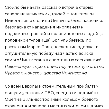
Стоило бы начать рассказ о встрече старых
североатлантических друзей с подготовки.
Никогда ещё столица Литвы не была настолько
безопасна от нападения инопланетян,
подземных троллей и половинотелых людей (с
половиной туловища). Зря улыбаетесь, по
рассказам Марко Поло, последние одержали
оглушительную победу над частью войска
самого Чингисхана в спортивных состязаниях!
Рекомендую к прочтению поучительную статью
Чудеса и монстры царства Чингисхана
.
Со всей Европы к стремительным прибалтам
стянули установки ПВО, спецназ и водомёты.
Оцепив Вильнюс тройным кольцом боевого
охранения и заперев местных жителей в домах