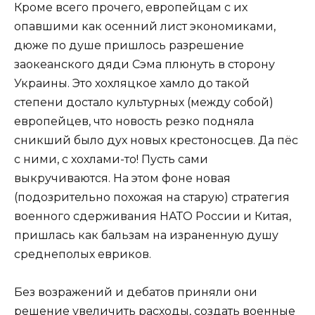
Кроме всего прочего, европейцам с их
опавшими как осенний лист экономиками,
дюже по душе пришлось разрешение
заокеанского дяди Сэма плюнуть в сторону
Украины. Это хохляцкое хамло до такой
степени достало культурных (между собой)
европейцев, что новость резко подняла
сникший было дух новых крестоносцев. Да пёс
с ними, с хохлами-то! Пусть сами
выкручиваются. На этом фоне новая
(подозрительно похожая на старую) стратегия
военного сдерживания НАТО России и Китая,
пришлась как бальзам на израненную душу
среднеполых евриков.
Без возражений и дебатов приняли они
решение увеличить расходы, создать военные