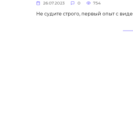
26.07.2023
0
754
Не судите строго, первый опыт с вид