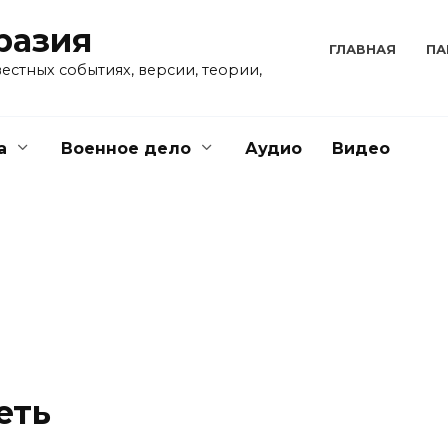
разия
ГЛАВНАЯ
ПА
естных событиях, версии, теории,
а
Военное дело
Аудио
Видео
еть