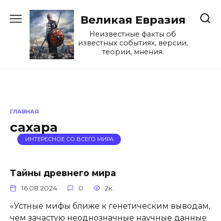
Перейти
к
Великая Евразия
содержанию
Неизвестные факты об
известных событиях, версии,
теории, мнения.
ГЛАВНАЯ
сахара
ИНТЕРЕСНОЕ СО ВСЕГО МИРА
Тайны древнего мира
16.08.2024
0
2к.
«Устные мифы ближе к генетическим выводам,
чем зачастую неоднозначные научные данные