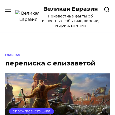
Перейти
Великая Евразия
к
содержанию
Неизвестные факты об
известных событиях, версии,
теории, мнения.
ГЛАВНАЯ
переписка с елизаветой
ЭПОХА ГРОЗНОГО ЦАРЯ