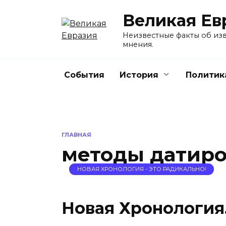
Перейти
Великая Ев
к
содержанию
Неизвестные факты об изв
мнения.
События
История
Политик
ГЛАВНАЯ
методы датир
НОВАЯ ХРОНОЛОГИЯ - ЭТО РАДИКАЛЬНО!
Новая Хронология