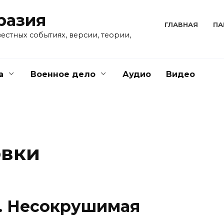
разия
ГЛАВНАЯ
ПА
естных событиях, версии, теории,
а
Военное дело
Аудио
Видео
овки
. Несокрушимая