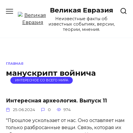
Перейти
Великая Евразия
к
содержанию
Неизвестные факты об
известных событиях, версии,
теории, мнения.
ГЛАВНАЯ
манускрипт войнича
ИНТЕРЕСНОЕ СО ВСЕГО МИРА
Интересная археология. Выпуск 11
25.06.2024
0
974
"Прошлое ускользает от нас. Оно оставляет нам
только разбросанные вещи. Связь, которая их