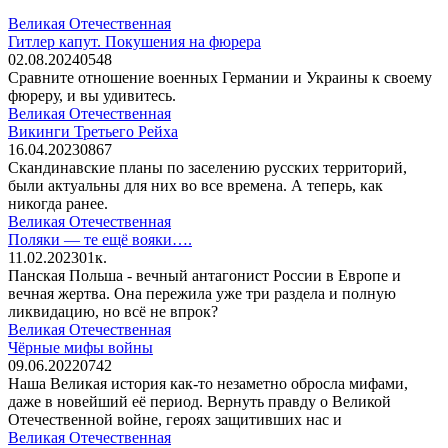
Великая Отечественная
Гитлер капут. Покушения на фюрера
02.08.2024
0
548
Сравните отношение военных Германии и Украины к своему
фюреру, и вы удивитесь.
Великая Отечественная
Викинги Третьего Рейха
16.04.2023
0
867
Скандинавские планы по заселению русских территорий,
были актуальны для них во все времена. А теперь, как
никогда ранее.
Великая Отечественная
Поляки — те ещё вояки….
11.02.2023
0
1к.
Панская Польша - вечный антагонист России в Европе и
вечная жертва. Она пережила уже три раздела и полную
ликвидацию, но всё не впрок?
Великая Отечественная
Чёрные мифы войны
09.06.2022
0
742
Наша Великая история как-то незаметно обросла мифами,
даже в новейший её период. Вернуть правду о Великой
Отечественной войне, героях защитивших нас и
Великая Отечественная