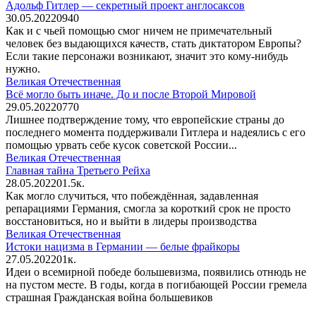
Адольф Гитлер — секретный проект англосаксов
30.05.2022
0
940
Как и с чьей помощью смог ничем не примечательный
человек без выдающихся качеств, стать диктатором Европы?
Если такие персонажи возникают, значит это кому-нибудь
нужно.
Великая Отечественная
Всё могло быть иначе. До и после Второй Мировой
29.05.2022
0
770
Лишнее подтверждение тому, что европейские страны до
последнего момента поддерживали Гитлера и надеялись с его
помощью урвать себе кусок советской России...
Великая Отечественная
Главная тайна Третьего Рейха
28.05.2022
0
1.5к.
Как могло случиться, что побеждённая, задавленная
репарациями Германия, смогла за короткий срок не просто
восстановиться, но и выйти в лидеры производства
Великая Отечественная
Истоки нацизма в Германии — белые фрайкоры
27.05.2022
0
1к.
Идеи о всемирной победе большевизма, появились отнюдь не
на пустом месте. В годы, когда в погибающей России гремела
страшная Гражданская война большевиков