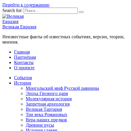
Перейти к содержанию
Search for:
Великая Евразия
Неизвестные факты об известных событиях, версии, теории,
мнения.
Главная
Партнёрам
Контакты
О проекте
События
История
Монгольский миф Русской равнины
Эпоха Грозного царя
Молекулярная история
Запретная археология
Великая Тартария
Три века Романовых
Вера наших предков
Древние русы
История славян