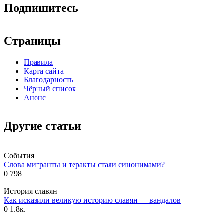
Подпишитесь
Страницы
Правила
Карта сайта
Благодарность
Чёрный список
Анонс
Другие статьи
События
Слова мигранты и теракты стали синонимами?
0
798
История славян
Как исказили великую историю славян — вандалов
0
1.8к.