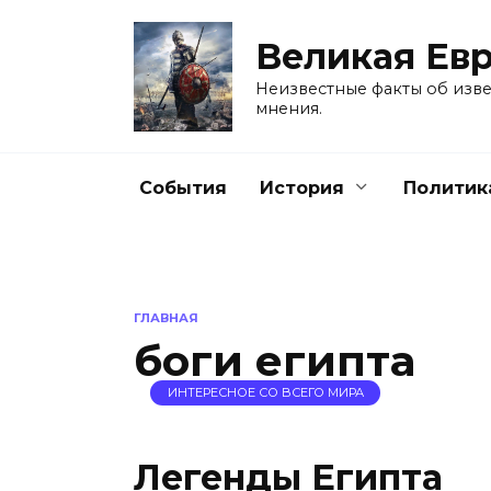
Перейти
к
Великая Ев
содержанию
Неизвестные факты об изве
мнения.
События
История
Политик
ГЛАВНАЯ
боги египта
ИНТЕРЕСНОЕ СО ВСЕГО МИРА
Легенды Египта