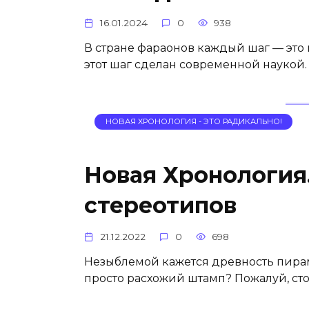
16.01.2024
0
938
В стране фараонов каждый шаг — это 
этот шаг сделан современной наукой.
НОВАЯ ХРОНОЛОГИЯ - ЭТО РАДИКАЛЬНО!
Новая Хронология.
стереотипов
21.12.2022
0
698
Незыблемой кажется древность пирам
просто расхожий штамп? Пожалуй, сто