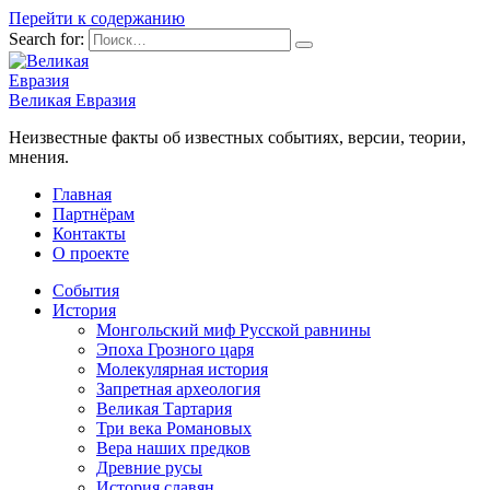
Перейти к содержанию
Search for:
Великая Евразия
Неизвестные факты об известных событиях, версии, теории,
мнения.
Главная
Партнёрам
Контакты
О проекте
События
История
Монгольский миф Русской равнины
Эпоха Грозного царя
Молекулярная история
Запретная археология
Великая Тартария
Три века Романовых
Вера наших предков
Древние русы
История славян