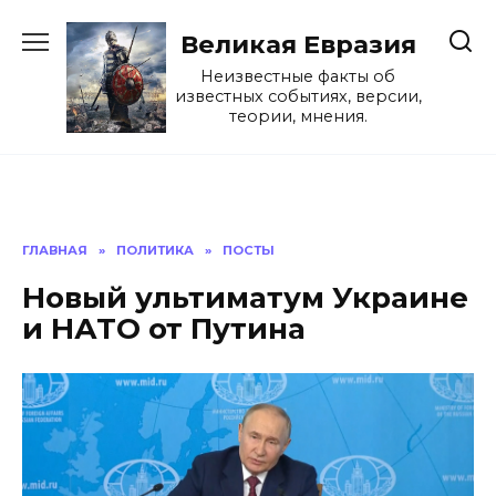
Перейти
к
Великая Евразия
содержанию
Неизвестные факты об
известных событиях, версии,
теории, мнения.
ГЛАВНАЯ
»
ПОЛИТИКА
»
ПОСТЫ
Новый ультиматум Украине
и НАТО от Путина