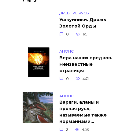
ДРЕВНИЕ РУСЫ
Ушкуйники. Дрожь
Золотой Орды
0
1к.
АНОНС
Вера наших предков.
Неизвестные
страницы
0
441
АНОНС
Варяги, аланы и
прочая русь,
называемые также
норманнами…
2
453